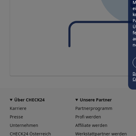
M
e
k
P
Ü
f
a
n
D
Co
Über CHECK24
Unsere Partner
Karriere
Partnerprogramm
Presse
Profi werden
Unternehmen
Affiliate werden
CHECK24 Österreich
Werkstattpartner werden