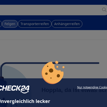
Felgen
Transporterreifen
Anhängerreifen
Nur notwendige Cooki
Hoppla, da ist etwas sc
nvergleichlich lecker