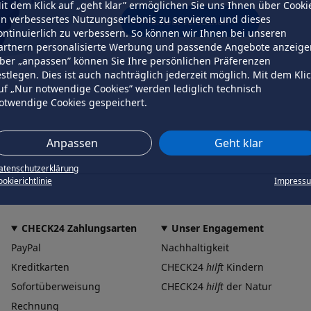
it dem Klick auf „geht klar” ermöglichen Sie uns Ihnen über Cooki
in verbessertes Nutzungserlebnis zu servieren und dieses
erneut versuchen
ontinuierlich zu verbessern. So können wir Ihnen bei unseren
artnern personalisierte Werbung und passende Angebote anzeige
ber „anpassen” können Sie Ihre persönlichen Präferenzen
estlegen. Dies ist auch nachträglich jederzeit möglich. Mit dem Kli
uf „Nur notwendige Cookies” werden lediglich technisch
otwendige Cookies gespeichert.
Anpassen
Geht klar
atenschutzerklärung
okierichtlinie
Impress
CHECK24 Zahlungsarten
Unser Engagement
PayPal
Nachhaltigkeit
Kreditkarten
CHECK24
hilft
Kindern
Sofortüberweisung
CHECK24
hilft
der Natur
Rechnung