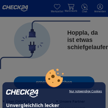
Skip to main content
Skip to main content
Warenkorb
Merkzettel
Chat
Anmelden
Hoppla, da
ist etwas
schiefgelaufe
erneut versuchen
Nur notwendige Cookies
Über CHECK24
Unsere Partner
Unvergleichlich lecker