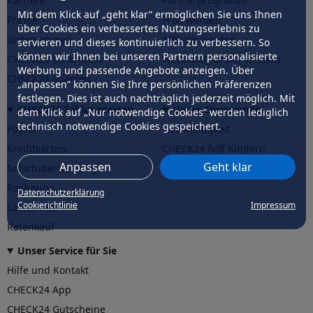
Karriere
Partnerprogramm
Mit dem Klick auf „geht klar” ermöglichen Sie uns Ihnen
Presse
Profi werden
über Cookies ein verbessertes Nutzungserlebnis zu
Unternehmen
Affiliate werden
servieren und dieses kontinuierlich zu verbessern. So
können wir Ihnen bei unseren Partnern personalisierte
CHECK24 Österreich
Werkstattpartner werden
Werbung und passende Angebote anzeigen. Über
CHECK24 Spanien
„anpassen” können Sie Ihre persönlichen Präferenzen
festlegen. Dies ist auch nachträglich jederzeit möglich. Mit
CHECK24 Zahlungsarten
Unser Engagement
dem Klick auf „Nur notwendige Cookies” werden lediglich
technisch notwendige Cookies gespeichert.
PayPal
Nachhaltigkeit
Kreditkarten
CHECK24
hilft
Kindern
Anpassen
Geht klar
Sofortüberweisung
CHECK24
hilft
der Natur
Rechnung
Datenschutzerklärung
Cookierichtlinie
Impressum
Lastschrift
Ratenkauf
Unser Service für Sie
Hilfe und Kontakt
CHECK24 App
CHECK24 Gutscheine