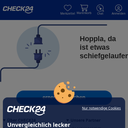
Skip to main content
Skip to main content
Warenkorb
Merkzettel
Chat
Anmelden
Hoppla, da
ist etwas
schiefgelaufe
erneut versuchen
Nur notwendige Cookies
Über CHECK24
Unsere Partner
Unvergleichlich lecker