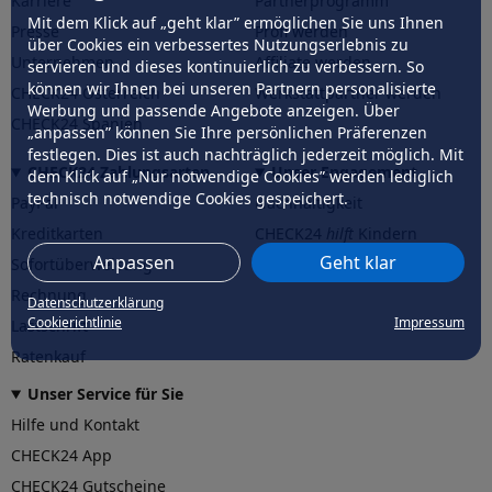
Karriere
Partnerprogramm
Mit dem Klick auf „geht klar” ermöglichen Sie uns Ihnen
Presse
Profi werden
über Cookies ein verbessertes Nutzungserlebnis zu
Unternehmen
Affiliate werden
servieren und dieses kontinuierlich zu verbessern. So
können wir Ihnen bei unseren Partnern personalisierte
CHECK24 Österreich
Werkstattpartner werden
Werbung und passende Angebote anzeigen. Über
CHECK24 Spanien
„anpassen” können Sie Ihre persönlichen Präferenzen
festlegen. Dies ist auch nachträglich jederzeit möglich. Mit
CHECK24 Zahlungsarten
Unser Engagement
dem Klick auf „Nur notwendige Cookies” werden lediglich
technisch notwendige Cookies gespeichert.
PayPal
Nachhaltigkeit
Kreditkarten
CHECK24
hilft
Kindern
Anpassen
Geht klar
Sofortüberweisung
CHECK24
hilft
der Natur
Rechnung
Datenschutzerklärung
Cookierichtlinie
Impressum
Lastschrift
Ratenkauf
Unser Service für Sie
Hilfe und Kontakt
CHECK24 App
CHECK24 Gutscheine