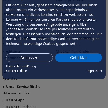
Karriere
Partnerprogramm
Mit dem Klick auf „geht klar” ermöglichen Sie uns Ihnen
Presse
Profi werden
über Cookies ein verbessertes Nutzungserlebnis zu
Unternehmen
Affiliate werden
servieren und dieses kontinuierlich zu verbessern. So
können wir Ihnen bei unseren Partnern personalisierte
CHECK24 Österreich
Werkstattpartner werden
Werbung und passende Angebote anzeigen. Über
CHECK24 Spanien
„anpassen” können Sie Ihre persönlichen Präferenzen
festlegen. Dies ist auch nachträglich jederzeit möglich. Mit
CHECK24 Zahlungsarten
Unser Engagement
dem Klick auf „Nur notwendige Cookies” werden lediglich
technisch notwendige Cookies gespeichert.
PayPal
Nachhaltigkeit
Kreditkarten
CHECK24
hilft
Kindern
Anpassen
Geht klar
Sofortüberweisung
CHECK24
hilft
der Natur
Rechnung
Datenschutzerklärung
Cookierichtlinie
Impressum
Lastschrift
Ratenkauf
Unser Service für Sie
Hilfe und Kontakt
CHECK24 App
CHECK24 Gutscheine