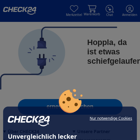
Skip to main content
Skip to main content
Warenkorb
Merkzettel
Chat
Anmelden
Hoppla, da
ist etwas
schiefgelaufe
erneut versuchen
Nur notwendige Cookies
Über CHECK24
Unsere Partner
Unvergleichlich lecker