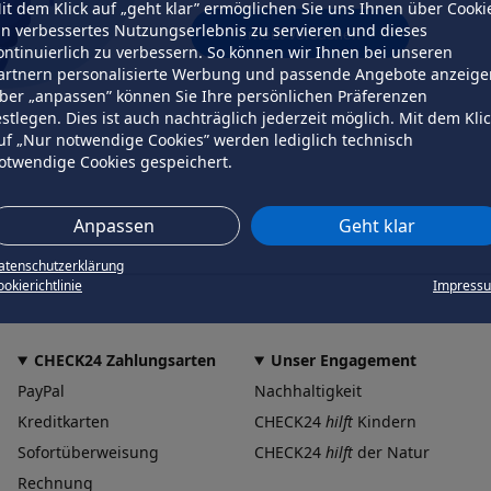
it dem Klick auf „geht klar” ermöglichen Sie uns Ihnen über Cooki
in verbessertes Nutzungserlebnis zu servieren und dieses
erneut versuchen
ontinuierlich zu verbessern. So können wir Ihnen bei unseren
artnern personalisierte Werbung und passende Angebote anzeige
ber „anpassen” können Sie Ihre persönlichen Präferenzen
estlegen. Dies ist auch nachträglich jederzeit möglich. Mit dem Kli
uf „Nur notwendige Cookies” werden lediglich technisch
otwendige Cookies gespeichert.
Anpassen
Geht klar
atenschutzerklärung
okierichtlinie
Impress
CHECK24 Zahlungsarten
Unser Engagement
PayPal
Nachhaltigkeit
Kreditkarten
CHECK24
hilft
Kindern
Sofortüberweisung
CHECK24
hilft
der Natur
Rechnung