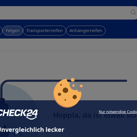
Felgen
Transporterreifen
Anhängerreifen
Nur notwendige Cooki
Hoppla, da ist etwas sc
nvergleichlich lecker