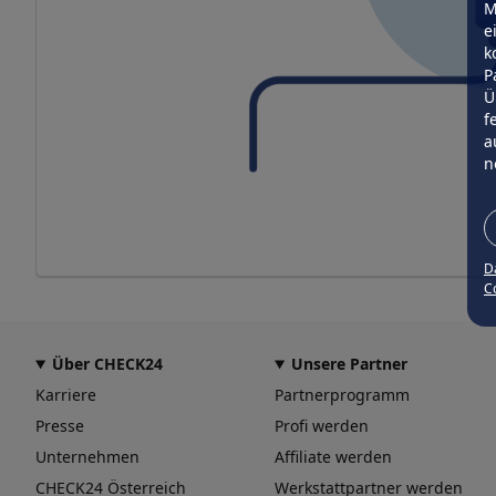
M
e
k
P
Ü
f
a
n
D
Co
Über CHECK24
Unsere Partner
Karriere
Partnerprogramm
Presse
Profi werden
Unternehmen
Affiliate werden
CHECK24 Österreich
Werkstattpartner werden