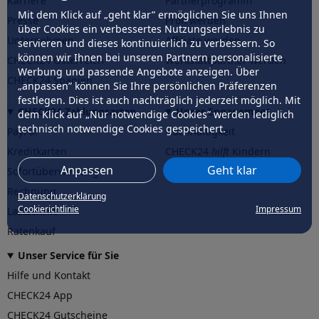
Karriere
Partnerprogramm
Mit dem Klick auf „geht klar” ermöglichen Sie uns Ihnen
Presse
Profi werden
über Cookies ein verbessertes Nutzungserlebnis zu
Unternehmen
Affiliate werden
servieren und dieses kontinuierlich zu verbessern. So
können wir Ihnen bei unseren Partnern personalisierte
CHECK24 Österreich
Werkstattpartner werden
Werbung und passende Angebote anzeigen. Über
CHECK24 Spanien
„anpassen” können Sie Ihre persönlichen Präferenzen
festlegen. Dies ist auch nachträglich jederzeit möglich. Mit
CHECK24 Zahlungsarten
Unser Engagement
dem Klick auf „Nur notwendige Cookies” werden lediglich
technisch notwendige Cookies gespeichert.
PayPal
Nachhaltigkeit
Kreditkarten
CHECK24
hilft
Kindern
Anpassen
Geht klar
Sofortüberweisung
CHECK24
hilft
der Natur
Rechnung
Datenschutzerklärung
Cookierichtlinie
Impressum
Lastschrift
Ratenkauf
Unser Service für Sie
Hilfe und Kontakt
CHECK24 App
CHECK24 Gutscheine