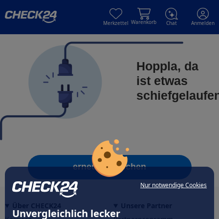
Skip to main content
Skip to main content
Warenkorb
Merkzettel
Chat
Anmelden
Hoppla, da
ist etwas
schiefgelaufe
erneut versuchen
Nur notwendige Cookies
Über CHECK24
Unsere Partner
Unvergleichlich lecker