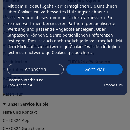
Karriere
Partnerprogramm
Mit dem Klick auf „geht klar” ermöglichen Sie uns Ihnen
Presse
Profi werden
über Cookies ein verbessertes Nutzungserlebnis zu
Unternehmen
Affiliate werden
servieren und dieses kontinuierlich zu verbessern. So
können wir Ihnen bei unseren Partnern personalisierte
CHECK24 Österreich
Werkstattpartner werden
Werbung und passende Angebote anzeigen. Über
CHECK24 Spanien
„anpassen” können Sie Ihre persönlichen Präferenzen
festlegen. Dies ist auch nachträglich jederzeit möglich. Mit
CHECK24 Zahlungsarten
Unser Engagement
dem Klick auf „Nur notwendige Cookies” werden lediglich
technisch notwendige Cookies gespeichert.
PayPal
Nachhaltigkeit
Kreditkarten
CHECK24
hilft
Kindern
Anpassen
Geht klar
Sofortüberweisung
CHECK24
hilft
der Natur
Rechnung
Datenschutzerklärung
Cookierichtlinie
Impressum
Lastschrift
Ratenkauf
Unser Service für Sie
Hilfe und Kontakt
CHECK24 App
CHECK24 Gutscheine