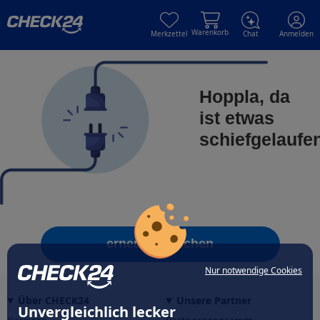
Skip to main content
Skip to main content
Warenkorb
Merkzettel
Chat
Anmelden
Hoppla, da
ist etwas
schiefgelaufe
erneut versuchen
Nur notwendige Cookies
Über CHECK24
Unsere Partner
Unvergleichlich lecker