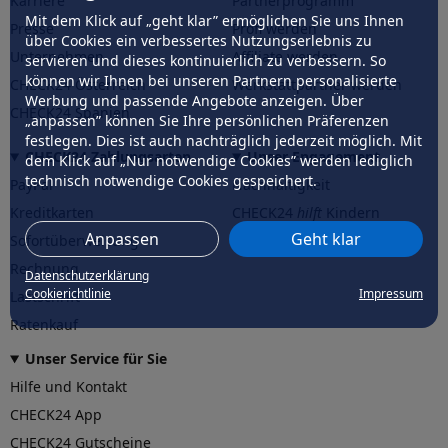
Karriere
Partnerprogramm
Mit dem Klick auf „geht klar” ermöglichen Sie uns Ihnen
Presse
Profi werden
über Cookies ein verbessertes Nutzungserlebnis zu
Unternehmen
Affiliate werden
servieren und dieses kontinuierlich zu verbessern. So
können wir Ihnen bei unseren Partnern personalisierte
CHECK24 Österreich
Werkstattpartner werden
Werbung und passende Angebote anzeigen. Über
CHECK24 Spanien
„anpassen” können Sie Ihre persönlichen Präferenzen
festlegen. Dies ist auch nachträglich jederzeit möglich. Mit
CHECK24 Zahlungsarten
Unser Engagement
dem Klick auf „Nur notwendige Cookies” werden lediglich
technisch notwendige Cookies gespeichert.
PayPal
Nachhaltigkeit
Kreditkarten
CHECK24
hilft
Kindern
Anpassen
Geht klar
Sofortüberweisung
CHECK24
hilft
der Natur
Rechnung
Datenschutzerklärung
Cookierichtlinie
Impressum
Lastschrift
Ratenkauf
Unser Service für Sie
Hilfe und Kontakt
CHECK24 App
CHECK24 Gutscheine