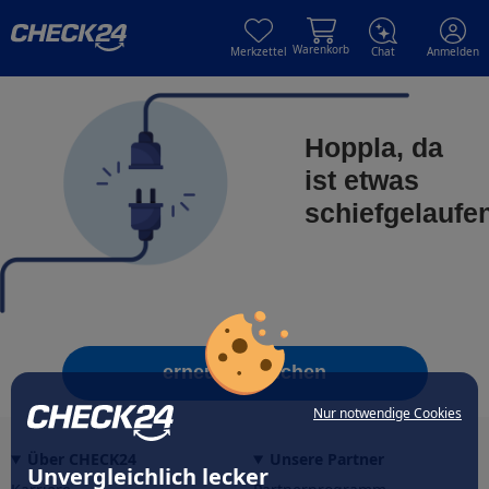
Skip to main content
Skip to main content
Warenkorb
Merkzettel
Chat
Anmelden
Hoppla, da
ist etwas
schiefgelaufe
erneut versuchen
Nur notwendige Cookies
Über CHECK24
Unsere Partner
Unvergleichlich lecker