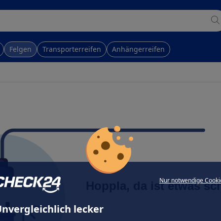
Felgen
Transporterreifen
Anhängerreifen
Nur notwendige Cooki
Hoppla, da ist etwas sc
nvergleichlich lecker