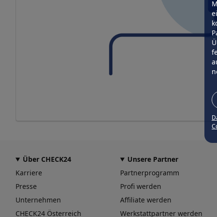
M
e
k
P
Ü
f
a
n
D
Co
Über CHECK24
Unsere Partner
Karriere
Partnerprogramm
Presse
Profi werden
Unternehmen
Affiliate werden
CHECK24 Österreich
Werkstattpartner werden