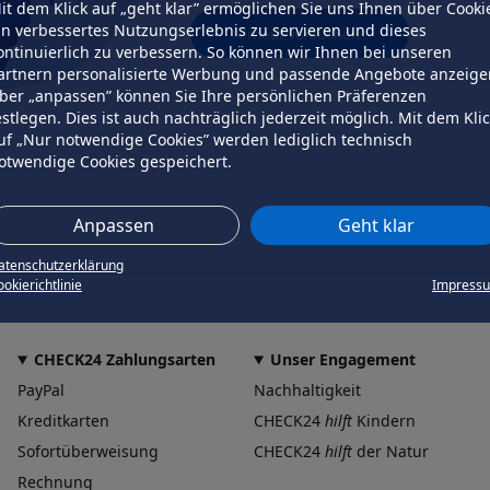
it dem Klick auf „geht klar” ermöglichen Sie uns Ihnen über Cooki
in verbessertes Nutzungserlebnis zu servieren und dieses
erneut versuchen
ontinuierlich zu verbessern. So können wir Ihnen bei unseren
artnern personalisierte Werbung und passende Angebote anzeige
ber „anpassen” können Sie Ihre persönlichen Präferenzen
estlegen. Dies ist auch nachträglich jederzeit möglich. Mit dem Kli
uf „Nur notwendige Cookies” werden lediglich technisch
otwendige Cookies gespeichert.
Anpassen
Geht klar
atenschutzerklärung
okierichtlinie
Impress
CHECK24 Zahlungsarten
Unser Engagement
PayPal
Nachhaltigkeit
Kreditkarten
CHECK24
hilft
Kindern
Sofortüberweisung
CHECK24
hilft
der Natur
Rechnung