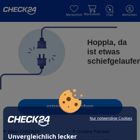
Skip to main content
Skip to main content
Warenkorb
Merkzettel
Chat
Anmelden
Hoppla, da
ist etwas
schiefgelaufe
erneut versuchen
Nur notwendige Cookies
Über CHECK24
Unsere Partner
Unvergleichlich lecker