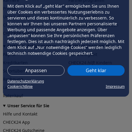
Karriere
Partnerprogramm
Mit dem Klick auf „geht klar” ermöglichen Sie uns Ihnen
Presse
Profi werden
über Cookies ein verbessertes Nutzungserlebnis zu
Unternehmen
Affiliate werden
servieren und dieses kontinuierlich zu verbessern. So
können wir Ihnen bei unseren Partnern personalisierte
CHECK24 Österreich
Werkstattpartner werden
Werbung und passende Angebote anzeigen. Über
CHECK24 Spanien
„anpassen” können Sie Ihre persönlichen Präferenzen
festlegen. Dies ist auch nachträglich jederzeit möglich. Mit
CHECK24 Zahlungsarten
Unser Engagement
dem Klick auf „Nur notwendige Cookies” werden lediglich
technisch notwendige Cookies gespeichert.
PayPal
Nachhaltigkeit
Kreditkarten
CHECK24
hilft
Kindern
Anpassen
Geht klar
Sofortüberweisung
CHECK24
hilft
der Natur
Rechnung
Datenschutzerklärung
Cookierichtlinie
Impressum
Lastschrift
Ratenkauf
Unser Service für Sie
Hilfe und Kontakt
CHECK24 App
CHECK24 Gutscheine