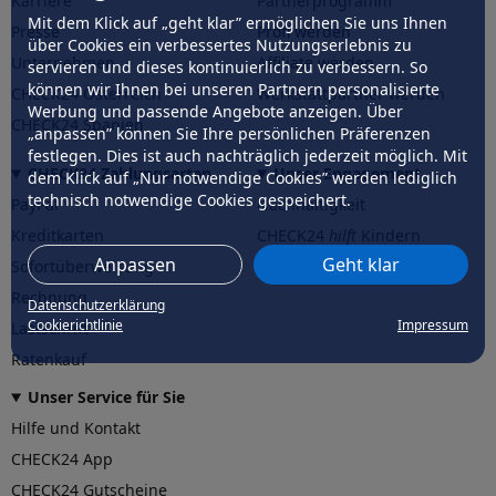
Karriere
Partnerprogramm
Mit dem Klick auf „geht klar” ermöglichen Sie uns Ihnen
Presse
Profi werden
über Cookies ein verbessertes Nutzungserlebnis zu
Unternehmen
Affiliate werden
servieren und dieses kontinuierlich zu verbessern. So
können wir Ihnen bei unseren Partnern personalisierte
CHECK24 Österreich
Werkstattpartner werden
Werbung und passende Angebote anzeigen. Über
CHECK24 Spanien
„anpassen” können Sie Ihre persönlichen Präferenzen
festlegen. Dies ist auch nachträglich jederzeit möglich. Mit
CHECK24 Zahlungsarten
Unser Engagement
dem Klick auf „Nur notwendige Cookies” werden lediglich
technisch notwendige Cookies gespeichert.
PayPal
Nachhaltigkeit
Kreditkarten
CHECK24
hilft
Kindern
Anpassen
Geht klar
Sofortüberweisung
CHECK24
hilft
der Natur
Rechnung
Datenschutzerklärung
Cookierichtlinie
Impressum
Lastschrift
Ratenkauf
Unser Service für Sie
Hilfe und Kontakt
CHECK24 App
CHECK24 Gutscheine