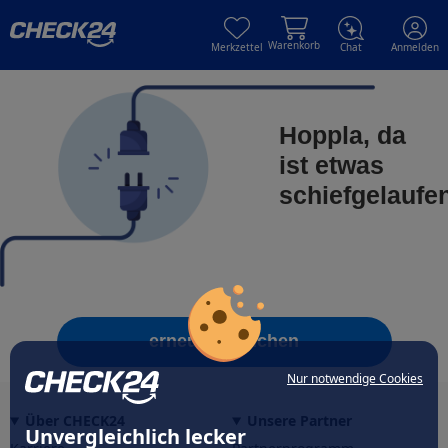
Skip to main content
Skip to main content
Warenkorb
Merkzettel
Chat
Anmelden
Hoppla, da
ist etwas
schiefgelaufe
erneut versuchen
Nur notwendige Cookies
Über CHECK24
Unsere Partner
Unvergleichlich lecker