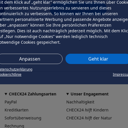
it dem Klick auf „geht klar” ermöglichen Sie uns Ihnen über Cooki
in verbessertes Nutzungserlebnis zu servieren und dieses
erneut versuchen
ontinuierlich zu verbessern. So können wir Ihnen bei unseren
artnern personalisierte Werbung und passende Angebote anzeige
ber „anpassen” können Sie Ihre persönlichen Präferenzen
estlegen. Dies ist auch nachträglich jederzeit möglich. Mit dem Kli
uf „Nur notwendige Cookies” werden lediglich technisch
otwendige Cookies gespeichert.
Anpassen
Geht klar
atenschutzerklärung
okierichtlinie
Impress
CHECK24 Zahlungsarten
Unser Engagement
PayPal
Nachhaltigkeit
Kreditkarten
CHECK24
hilft
Kindern
Sofortüberweisung
CHECK24
hilft
der Natur
Rechnung