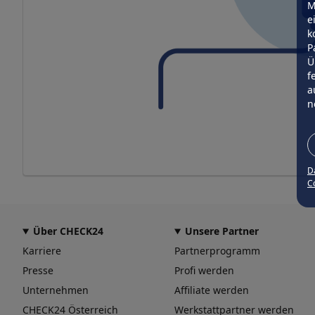
M
e
k
P
Ü
f
a
n
D
Co
Über CHECK24
Unsere Partner
Karriere
Partnerprogramm
Presse
Profi werden
Unternehmen
Affiliate werden
CHECK24 Österreich
Werkstattpartner werden