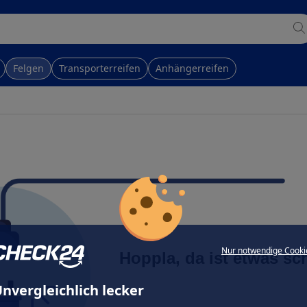
Felgen
Transporterreifen
Anhängerreifen
Nur notwendige Cooki
Hoppla, da ist etwas sc
nvergleichlich lecker