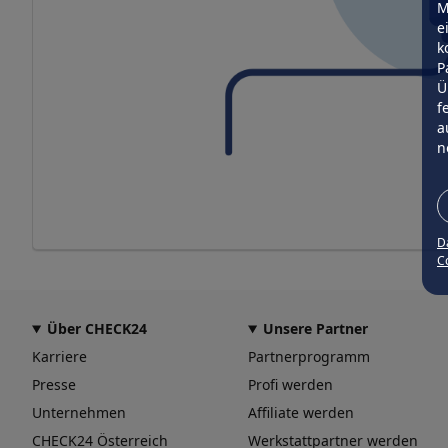
M
e
k
P
Ü
f
a
n
D
Co
Über CHECK24
Unsere Partner
Karriere
Partnerprogramm
Presse
Profi werden
Unternehmen
Affiliate werden
CHECK24 Österreich
Werkstattpartner werden