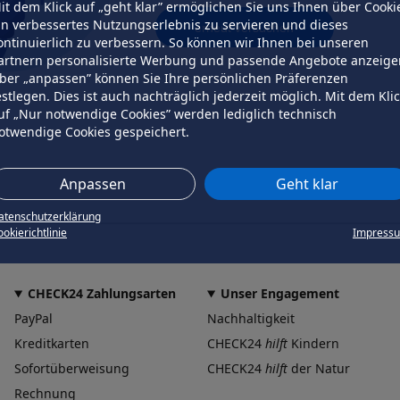
it dem Klick auf „geht klar” ermöglichen Sie uns Ihnen über Cooki
in verbessertes Nutzungserlebnis zu servieren und dieses
erneut versuchen
ontinuierlich zu verbessern. So können wir Ihnen bei unseren
artnern personalisierte Werbung und passende Angebote anzeige
ber „anpassen” können Sie Ihre persönlichen Präferenzen
estlegen. Dies ist auch nachträglich jederzeit möglich. Mit dem Kli
uf „Nur notwendige Cookies” werden lediglich technisch
otwendige Cookies gespeichert.
Anpassen
Geht klar
atenschutzerklärung
okierichtlinie
Impress
CHECK24 Zahlungsarten
Unser Engagement
PayPal
Nachhaltigkeit
Kreditkarten
CHECK24
hilft
Kindern
Sofortüberweisung
CHECK24
hilft
der Natur
Rechnung