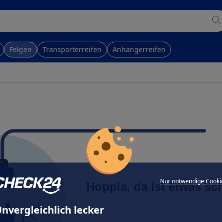
Felgen
Transporterreifen
Anhängerreifen
Nur notwendige Cooki
Hoppla, da ist etwas sc
nvergleichlich lecker