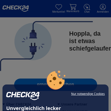
Skip to main content
Skip to main content
Warenkorb
Merkzettel
Chat
Anmelden
Hoppla, da
ist etwas
schiefgelaufe
erneut versuchen
Nur notwendige Cookies
Über CHECK24
Unsere Partner
Unvergleichlich lecker