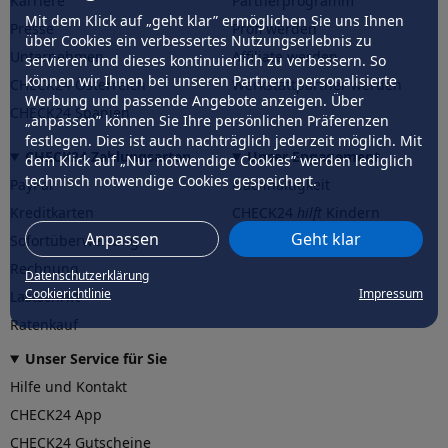
Karriere
Partnerprogramm
Mit dem Klick auf „geht klar” ermöglichen Sie uns Ihnen
Presse
Profi werden
über Cookies ein verbessertes Nutzungserlebnis zu
Unternehmen
Affiliate werden
servieren und dieses kontinuierlich zu verbessern. So
können wir Ihnen bei unseren Partnern personalisierte
CHECK24 Österreich
Werkstattpartner werden
Werbung und passende Angebote anzeigen. Über
CHECK24 Spanien
„anpassen” können Sie Ihre persönlichen Präferenzen
festlegen. Dies ist auch nachträglich jederzeit möglich. Mit
CHECK24 Zahlungsarten
Unser Engagement
dem Klick auf „Nur notwendige Cookies” werden lediglich
technisch notwendige Cookies gespeichert.
PayPal
Nachhaltigkeit
Kreditkarten
CHECK24
hilft
Kindern
Anpassen
Geht klar
Sofortüberweisung
CHECK24
hilft
der Natur
Rechnung
Datenschutzerklärung
Cookierichtlinie
Impressum
Lastschrift
Ratenkauf
Unser Service für Sie
Hilfe und Kontakt
CHECK24 App
CHECK24 Gutscheine