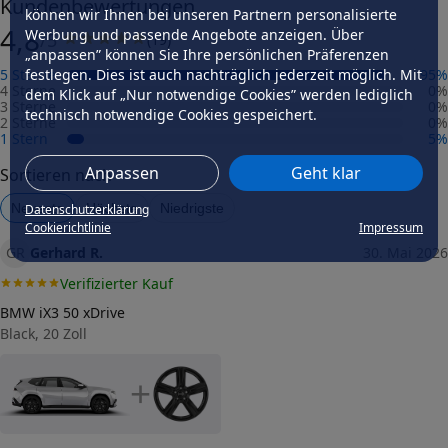
Kundenbewertungen
können wir Ihnen bei unseren Partnern personalisierte
Präzisionsgrad
4,8
mittel
Werbung und passende Angebote anzeigen. Über
/5
(
19
)
„anpassen” können Sie Ihre persönlichen Präferenzen
Felgengutachten
5 Sterne
95
%
festlegen. Dies ist auch nachträglich jederzeit möglich. Mit
Eintragungsfrei
4 Sterne
0
%
dem Klick auf „Nur notwendige Cookies” werden lediglich
-
3 Sterne
0
%
technisch notwendige Cookies gespeichert.
2 Sterne
0
%
Freigabe
1 Stern
5
%
-
Anpassen
Geht klar
Sortieren nach
Gutachten Link
-
Neueste
Höchste
Niedrigste
Datenschutzerklärung
Cookierichtlinie
Impressum
Fahrzeug wählen
und Felgengutachten erhalten
GR
Gerhard R.
30. Mai 2026
Dimension
Verifizierter Kauf
Breite (in Zoll)
7,5
BMW iX3 50 xDrive
Black, 20 Zoll
Größe (in Zoll)
19
+
Einpresstiefe (in mm)
53,3
Lochkreis (Anzahl der Löcher)