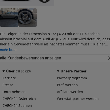
Die Felgen in der Dimension 8 1/2 J X 20 mit der ET 40 sehen
absolut brachial auf dem Audi A6 (C7) aus. Nur wird deutlich, dass
hier ein Gewindefahrwerk als nächstes kommen muss :) Kleiner
würde ich diese Felgen, zumindest in schwarz, nicht kaufen.
mehr lesen
Optisch wirken vollschwarze Felgen immer kleiner als Alu- oder
alle Kundenbewertungen anzeigen
Chromfelgen.
Über CHECK24
Unsere Partner
Karriere
Partnerprogramm
Presse
Profi werden
Unternehmen
Affiliate werden
CHECK24 Österreich
Werkstattpartner werden
CHECK24 Spanien