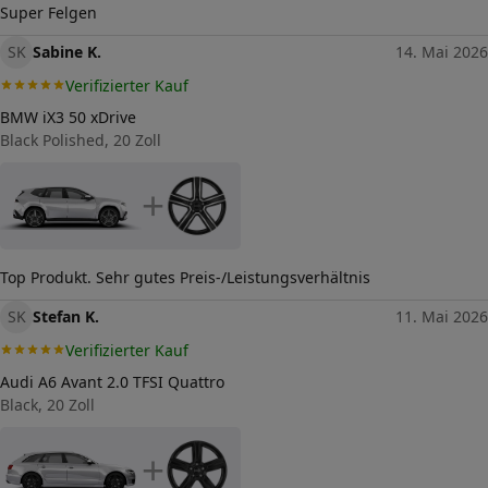
5
Super Felgen
Lochkreis-Durchmesser (in mm)
SK
112
Sabine K.
14. Mai 2026
Verifizierter Kauf
Mittenloch-Durchmesser (in
66,6
mm)
BMW iX3 50 xDrive
Black Polished, 20 Zoll
Traglast (in kg)
840
Allgemeine Produktsicherheit
+
(GPSR)
Herstellerkontakt
ALCAR WHEELS GMBH,
Leobersdorferstraße 24 2552
Hirtenberg Österreich,
Top Produkt. Sehr gutes Preis-/Leistungsverhältnis
alloy@alcar-wheels.com
SK
Stefan K.
11. Mai 2026
Verifizierter Kauf
Audi A6 Avant 2.0 TFSI Quattro
Black, 20 Zoll
+