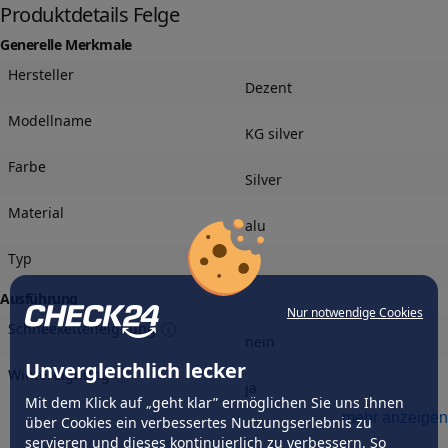
Produktdetails Felge
Generelle Merkmale
Hersteller
Dezent
Modellname
KG silver
Farbe
Silver
Material
alu
Typ
-
Ausführung
Nur notwendige Cookies
Schneeketteneignung
nein
Unvergleichlich lecker
Wintereignung
ja
Mit dem Klick auf „geht klar” ermöglichen Sie uns Ihnen
mehr anzeigen
Herstellungsverfahren
über Cookies ein verbessertes Nutzungserlebnis zu
gegossen
servieren und dieses kontinuierlich zu verbessern. So