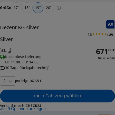
Größe
17
"
18
"
19
"
20
"
9,0
Dezent
KG silver
4,8
(
19
)
Silver
671
80
€
Kostenlose Lieferung
für 4 Felgen
Di. 11.08. - Fr. 14.08.
30 Tage Rückgaberecht
4
pro
Felge
167
,
95
€
mein Fahrzeug wählen
Verkauf durch
CHECK24
alle
9
Optionen anzeigen