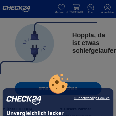
Skip to main content
Skip to main content
Warenkorb
Merkzettel
Chat
Anmelden
Hoppla, da
ist etwas
schiefgelaufe
erneut versuchen
Nur notwendige Cookies
Über CHECK24
Unsere Partner
Unvergleichlich lecker