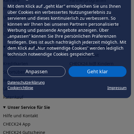
Karriere
Partnerprogramm
Mit dem Klick auf „geht klar” ermöglichen Sie uns Ihnen
Presse
Profi werden
über Cookies ein verbessertes Nutzungserlebnis zu
Unternehmen
Affiliate werden
servieren und dieses kontinuierlich zu verbessern. So
können wir Ihnen bei unseren Partnern personalisierte
CHECK24 Österreich
Werkstattpartner werden
Werbung und passende Angebote anzeigen. Über
CHECK24 Spanien
„anpassen” können Sie Ihre persönlichen Präferenzen
festlegen. Dies ist auch nachträglich jederzeit möglich. Mit
CHECK24 Zahlungsarten
Unser Engagement
dem Klick auf „Nur notwendige Cookies” werden lediglich
technisch notwendige Cookies gespeichert.
PayPal
Nachhaltigkeit
Kreditkarten
CHECK24
hilft
Kindern
Anpassen
Geht klar
Sofortüberweisung
CHECK24
hilft
der Natur
Rechnung
Datenschutzerklärung
Cookierichtlinie
Impressum
Lastschrift
Ratenkauf
Unser Service für Sie
Hilfe und Kontakt
CHECK24 App
CHECK24 Gutscheine