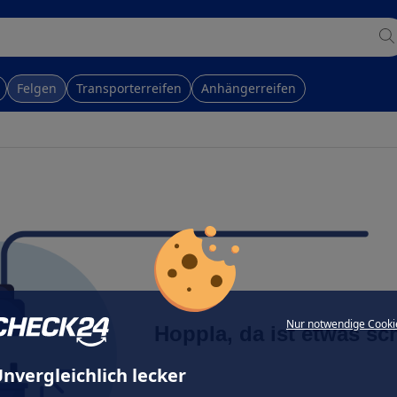
Felgen
Transporterreifen
Anhängerreifen
Nur notwendige Cooki
Hoppla, da ist etwas sc
nvergleichlich lecker