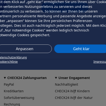
it dem Klick auf „geht klar” ermöglichen Sie uns Ihnen über Cooki
in verbessertes Nutzungserlebnis zu servieren und dieses
erneut versuchen
ontinuierlich zu verbessern. So können wir Ihnen bei unseren
artnern personalisierte Werbung und passende Angebote anzeige
ber „anpassen” können Sie Ihre persönlichen Präferenzen
estlegen. Dies ist auch nachträglich jederzeit möglich. Mit dem Kli
uf „Nur notwendige Cookies” werden lediglich technisch
otwendige Cookies gespeichert.
Anpassen
Geht klar
atenschutzerklärung
okierichtlinie
Impress
CHECK24 Zahlungsarten
Unser Engagement
PayPal
Nachhaltigkeit
Kreditkarten
CHECK24
hilft
Kindern
Sofortüberweisung
CHECK24
hilft
der Natur
Rechnung