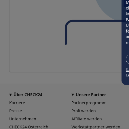
M
e
k
P
Ü
f
a
n
D
Co
Über CHECK24
Unsere Partner
Karriere
Partnerprogramm
Presse
Profi werden
Unternehmen
Affiliate werden
CHECK24 Österreich
Werkstattpartner werden