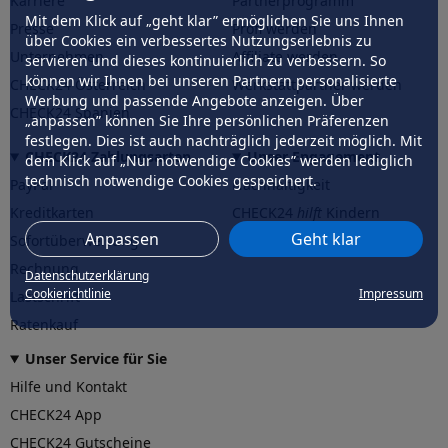
Karriere
Partnerprogramm
Mit dem Klick auf „geht klar” ermöglichen Sie uns Ihnen
Presse
Profi werden
über Cookies ein verbessertes Nutzungserlebnis zu
Unternehmen
Affiliate werden
servieren und dieses kontinuierlich zu verbessern. So
können wir Ihnen bei unseren Partnern personalisierte
CHECK24 Österreich
Werkstattpartner werden
Werbung und passende Angebote anzeigen. Über
CHECK24 Spanien
„anpassen” können Sie Ihre persönlichen Präferenzen
festlegen. Dies ist auch nachträglich jederzeit möglich. Mit
CHECK24 Zahlungsarten
Unser Engagement
dem Klick auf „Nur notwendige Cookies” werden lediglich
technisch notwendige Cookies gespeichert.
PayPal
Nachhaltigkeit
Kreditkarten
CHECK24
hilft
Kindern
Anpassen
Geht klar
Sofortüberweisung
CHECK24
hilft
der Natur
Rechnung
Datenschutzerklärung
Cookierichtlinie
Impressum
Lastschrift
Ratenkauf
Unser Service für Sie
Hilfe und Kontakt
CHECK24 App
CHECK24 Gutscheine