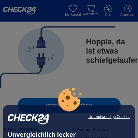
Skip to main content
Skip to main content
Warenkorb
Merkzettel
Chat
Anmelden
Hoppla, da
ist etwas
schiefgelaufe
erneut versuchen
Nur notwendige Cookies
Über CHECK24
Unsere Partner
Unvergleichlich lecker