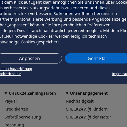
it dem Klick auf „geht klar” ermöglichen Sie uns Ihnen über Cooki
in verbessertes Nutzungserlebnis zu servieren und dieses
erneut versuchen
ontinuierlich zu verbessern. So können wir Ihnen bei unseren
artnern personalisierte Werbung und passende Angebote anzeige
ber „anpassen” können Sie Ihre persönlichen Präferenzen
estlegen. Dies ist auch nachträglich jederzeit möglich. Mit dem Kli
uf „Nur notwendige Cookies” werden lediglich technisch
otwendige Cookies gespeichert.
Anpassen
Geht klar
atenschutzerklärung
okierichtlinie
Impress
CHECK24 Zahlungsarten
Unser Engagement
PayPal
Nachhaltigkeit
Kreditkarten
CHECK24
hilft
Kindern
Sofortüberweisung
CHECK24
hilft
der Natur
Rechnung