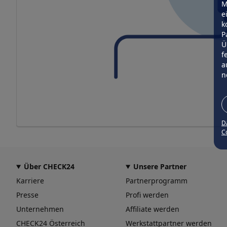
M
e
k
P
Ü
f
a
n
D
Co
Über CHECK24
Unsere Partner
Karriere
Partnerprogramm
Presse
Profi werden
Unternehmen
Affiliate werden
CHECK24 Österreich
Werkstattpartner werden