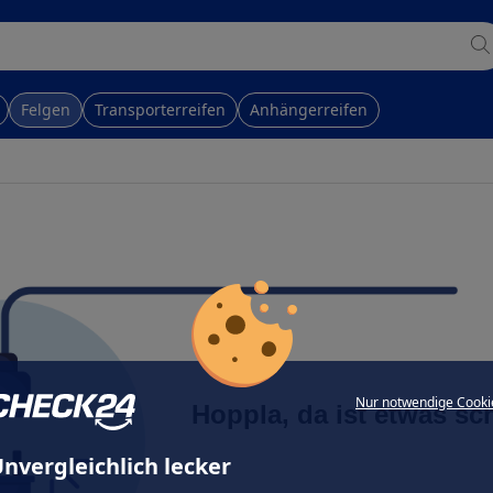
Felgen
Transporterreifen
Anhängerreifen
Nur notwendige Cooki
Hoppla, da ist etwas sc
nvergleichlich lecker