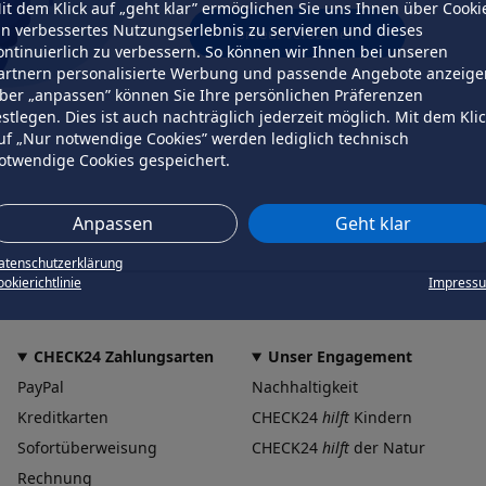
it dem Klick auf „geht klar” ermöglichen Sie uns Ihnen über Cooki
in verbessertes Nutzungserlebnis zu servieren und dieses
erneut versuchen
ontinuierlich zu verbessern. So können wir Ihnen bei unseren
artnern personalisierte Werbung und passende Angebote anzeige
ber „anpassen” können Sie Ihre persönlichen Präferenzen
estlegen. Dies ist auch nachträglich jederzeit möglich. Mit dem Kli
uf „Nur notwendige Cookies” werden lediglich technisch
otwendige Cookies gespeichert.
Anpassen
Geht klar
atenschutzerklärung
okierichtlinie
Impress
CHECK24 Zahlungsarten
Unser Engagement
PayPal
Nachhaltigkeit
Kreditkarten
CHECK24
hilft
Kindern
Sofortüberweisung
CHECK24
hilft
der Natur
Rechnung