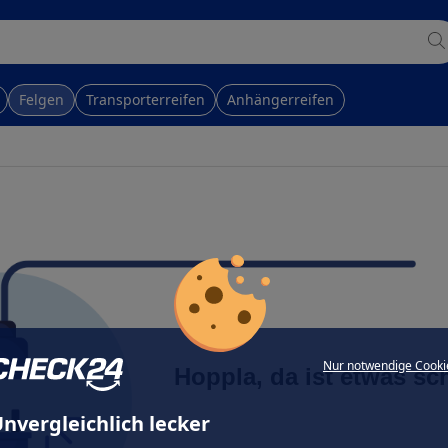
Felgen
Transporterreifen
Anhängerreifen
Nur notwendige Cooki
Hoppla, da ist etwas sc
nvergleichlich lecker