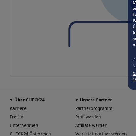
M
e
k
P
Ü
f
a
n
D
Co
Über CHECK24
Unsere Partner
Karriere
Partnerprogramm
Presse
Profi werden
Unternehmen
Affiliate werden
CHECK24 Österreich
Werkstattpartner werden