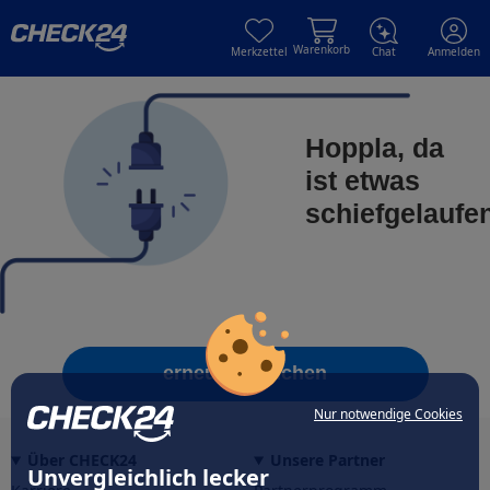
Skip to main content
Skip to main content
Warenkorb
Merkzettel
Chat
Anmelden
Hoppla, da
ist etwas
schiefgelaufe
erneut versuchen
Nur notwendige Cookies
Über CHECK24
Unsere Partner
Unvergleichlich lecker