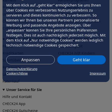
Karriere
Partnerprogramm
Mit dem Klick auf „geht klar” ermöglichen Sie uns Ihnen
Presse
Profi werden
über Cookies ein verbessertes Nutzungserlebnis zu
Unternehmen
Affiliate werden
servieren und dieses kontinuierlich zu verbessern. So
können wir Ihnen bei unseren Partnern personalisierte
CHECK24 Österreich
Werkstattpartner werden
Werbung und passende Angebote anzeigen. Über
CHECK24 Spanien
„anpassen” können Sie Ihre persönlichen Präferenzen
festlegen. Dies ist auch nachträglich jederzeit möglich. Mit
CHECK24 Zahlungsarten
Unser Engagement
dem Klick auf „Nur notwendige Cookies” werden lediglich
technisch notwendige Cookies gespeichert.
PayPal
Nachhaltigkeit
Kreditkarten
CHECK24
hilft
Kindern
Anpassen
Geht klar
Sofortüberweisung
CHECK24
hilft
der Natur
Rechnung
Datenschutzerklärung
Cookierichtlinie
Impressum
Lastschrift
Ratenkauf
Unser Service für Sie
Hilfe und Kontakt
CHECK24 App
CHECK24 Gutscheine