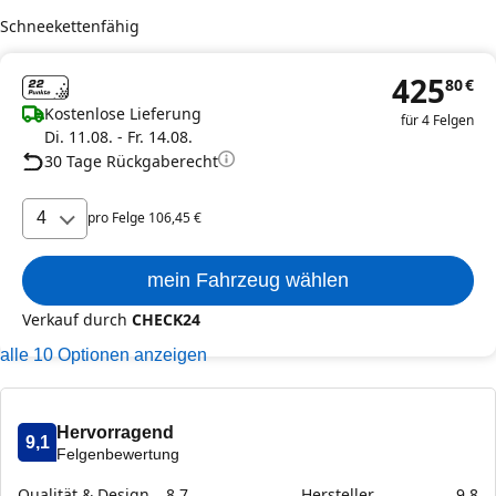
Schneekettenfähig
425
80
€
Kostenlose Lieferung
für 4 Felgen
Di. 11.08. - Fr. 14.08.
30 Tage Rückgaberecht
4
pro
Felge
106
,
45
€
mein Fahrzeug wählen
Verkauf durch
CHECK24
alle
10
Optionen anzeigen
Hervorragend
9,1
Felgenbewertung
Qualität & Design
8,7
Hersteller
9,8