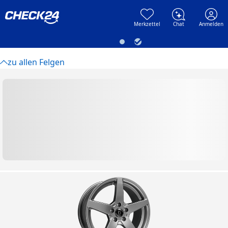
Skip to main content
Skip to main content
Merkzettel
Chat
Anmelden
zu allen Felgen