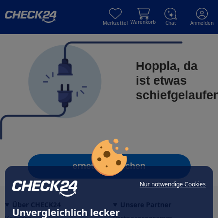
Skip to main content
Skip to main content
Warenkorb
Merkzettel
Chat
Anmelden
Hoppla, da
ist etwas
schiefgelaufe
erneut versuchen
Nur notwendige Cookies
Über CHECK24
Unsere Partner
Unvergleichlich lecker