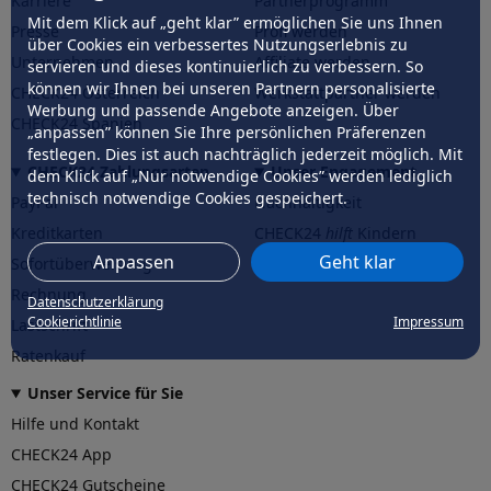
Karriere
Partnerprogramm
Mit dem Klick auf „geht klar” ermöglichen Sie uns Ihnen
Presse
Profi werden
über Cookies ein verbessertes Nutzungserlebnis zu
Unternehmen
Affiliate werden
servieren und dieses kontinuierlich zu verbessern. So
können wir Ihnen bei unseren Partnern personalisierte
CHECK24 Österreich
Werkstattpartner werden
Werbung und passende Angebote anzeigen. Über
CHECK24 Spanien
„anpassen” können Sie Ihre persönlichen Präferenzen
festlegen. Dies ist auch nachträglich jederzeit möglich. Mit
CHECK24 Zahlungsarten
Unser Engagement
dem Klick auf „Nur notwendige Cookies” werden lediglich
technisch notwendige Cookies gespeichert.
PayPal
Nachhaltigkeit
Kreditkarten
CHECK24
hilft
Kindern
Anpassen
Geht klar
Sofortüberweisung
CHECK24
hilft
der Natur
Rechnung
Datenschutzerklärung
Cookierichtlinie
Impressum
Lastschrift
Ratenkauf
Unser Service für Sie
Hilfe und Kontakt
CHECK24 App
CHECK24 Gutscheine