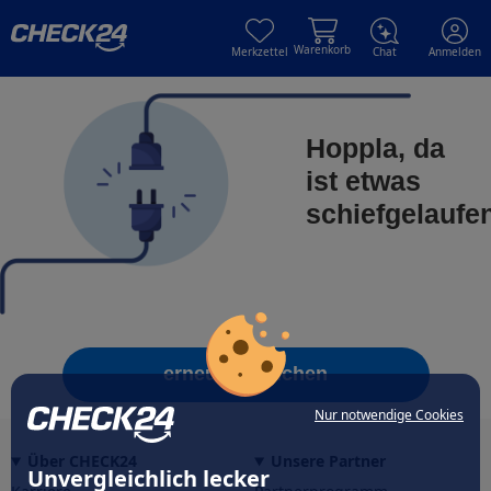
Skip to main content
Skip to main content
Warenkorb
Merkzettel
Chat
Anmelden
Hoppla, da
ist etwas
schiefgelaufe
erneut versuchen
Nur notwendige Cookies
Über CHECK24
Unsere Partner
Unvergleichlich lecker