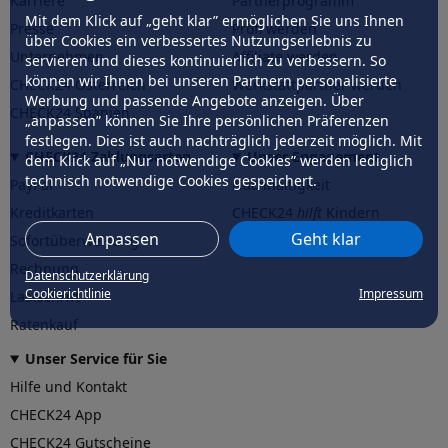
Karriere
Partnerprogramm
Mit dem Klick auf „geht klar” ermöglichen Sie uns Ihnen
Presse
Profi werden
über Cookies ein verbessertes Nutzungserlebnis zu
Unternehmen
Affiliate werden
servieren und dieses kontinuierlich zu verbessern. So
können wir Ihnen bei unseren Partnern personalisierte
CHECK24 Österreich
Werkstattpartner werden
Werbung und passende Angebote anzeigen. Über
CHECK24 Spanien
„anpassen” können Sie Ihre persönlichen Präferenzen
festlegen. Dies ist auch nachträglich jederzeit möglich. Mit
CHECK24 Zahlungsarten
Unser Engagement
dem Klick auf „Nur notwendige Cookies” werden lediglich
technisch notwendige Cookies gespeichert.
PayPal
Nachhaltigkeit
Kreditkarten
CHECK24
hilft
Kindern
Anpassen
Geht klar
Sofortüberweisung
CHECK24
hilft
der Natur
Rechnung
Datenschutzerklärung
Cookierichtlinie
Impressum
Lastschrift
Ratenkauf
Unser Service für Sie
Hilfe und Kontakt
CHECK24 App
CHECK24 Gutscheine