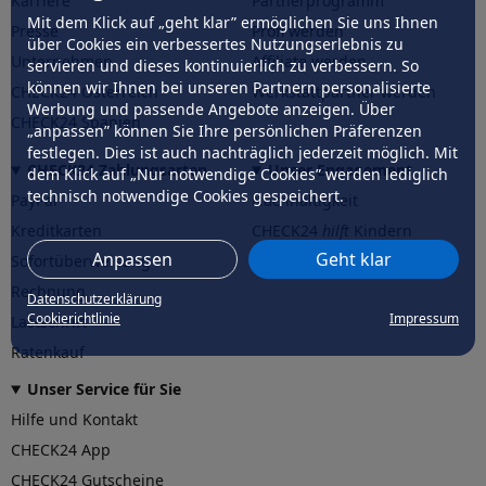
Karriere
Partnerprogramm
Mit dem Klick auf „geht klar” ermöglichen Sie uns Ihnen
Presse
Profi werden
über Cookies ein verbessertes Nutzungserlebnis zu
Unternehmen
Affiliate werden
servieren und dieses kontinuierlich zu verbessern. So
können wir Ihnen bei unseren Partnern personalisierte
CHECK24 Österreich
Werkstattpartner werden
Werbung und passende Angebote anzeigen. Über
CHECK24 Spanien
„anpassen” können Sie Ihre persönlichen Präferenzen
festlegen. Dies ist auch nachträglich jederzeit möglich. Mit
CHECK24 Zahlungsarten
Unser Engagement
dem Klick auf „Nur notwendige Cookies” werden lediglich
technisch notwendige Cookies gespeichert.
PayPal
Nachhaltigkeit
Kreditkarten
CHECK24
hilft
Kindern
Anpassen
Geht klar
Sofortüberweisung
CHECK24
hilft
der Natur
Rechnung
Datenschutzerklärung
Cookierichtlinie
Impressum
Lastschrift
Ratenkauf
Unser Service für Sie
Hilfe und Kontakt
CHECK24 App
CHECK24 Gutscheine