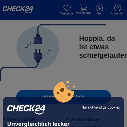
Skip to main content
Skip to main content
Warenkorb
Merkzettel
Chat
Anmelden
Hoppla, da
ist etwas
schiefgelaufe
erneut versuchen
Nur notwendige Cookies
Über CHECK24
Unsere Partner
Unvergleichlich lecker