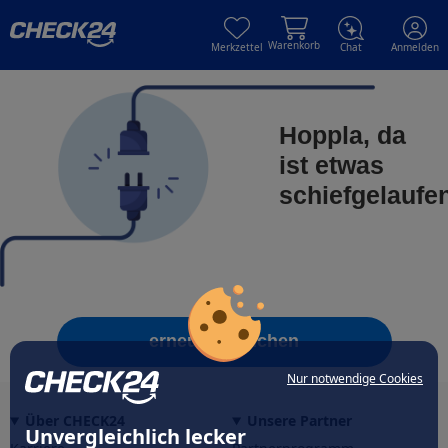
Skip to main content
Skip to main content
Warenkorb
Merkzettel
Chat
Anmelden
Hoppla, da
ist etwas
schiefgelaufe
erneut versuchen
Nur notwendige Cookies
Über CHECK24
Unsere Partner
Unvergleichlich lecker