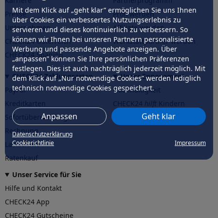
Karriere
Partnerprogramm
Mit dem Klick auf „geht klar” ermöglichen Sie uns Ihnen
Presse
Profi werden
über Cookies ein verbessertes Nutzungserlebnis zu
Unternehmen
Affiliate werden
servieren und dieses kontinuierlich zu verbessern. So
können wir Ihnen bei unseren Partnern personalisierte
CHECK24 Österreich
Werkstattpartner werden
Werbung und passende Angebote anzeigen. Über
CHECK24 Spanien
„anpassen” können Sie Ihre persönlichen Präferenzen
festlegen. Dies ist auch nachträglich jederzeit möglich. Mit
CHECK24 Zahlungsarten
Unser Engagement
dem Klick auf „Nur notwendige Cookies” werden lediglich
technisch notwendige Cookies gespeichert.
PayPal
Nachhaltigkeit
Kreditkarten
CHECK24
hilft
Kindern
Anpassen
Geht klar
Sofortüberweisung
CHECK24
hilft
der Natur
Rechnung
Datenschutzerklärung
Cookierichtlinie
Impressum
Lastschrift
Ratenkauf
Unser Service für Sie
Hilfe und Kontakt
CHECK24 App
CHECK24 Gutscheine