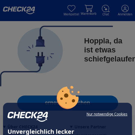
Skip to main content
Skip to main content
Warenkorb
Merkzettel
Chat
Anmelden
Hoppla, da
ist etwas
schiefgelaufe
erneut versuchen
Nur notwendige Cookies
Über CHECK24
Unsere Partner
Unvergleichlich lecker