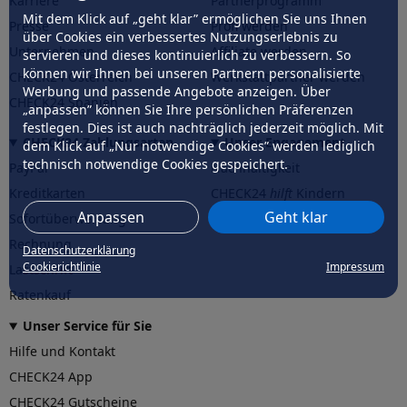
Karriere
Partnerprogramm
Mit dem Klick auf „geht klar” ermöglichen Sie uns Ihnen
Presse
Profi werden
über Cookies ein verbessertes Nutzungserlebnis zu
Unternehmen
Affiliate werden
servieren und dieses kontinuierlich zu verbessern. So
können wir Ihnen bei unseren Partnern personalisierte
CHECK24 Österreich
Werkstattpartner werden
Werbung und passende Angebote anzeigen. Über
CHECK24 Spanien
„anpassen” können Sie Ihre persönlichen Präferenzen
festlegen. Dies ist auch nachträglich jederzeit möglich. Mit
CHECK24 Zahlungsarten
Unser Engagement
dem Klick auf „Nur notwendige Cookies” werden lediglich
technisch notwendige Cookies gespeichert.
PayPal
Nachhaltigkeit
Kreditkarten
CHECK24
hilft
Kindern
Anpassen
Geht klar
Sofortüberweisung
CHECK24
hilft
der Natur
Rechnung
Datenschutzerklärung
Cookierichtlinie
Impressum
Lastschrift
Ratenkauf
Unser Service für Sie
Hilfe und Kontakt
CHECK24 App
CHECK24 Gutscheine