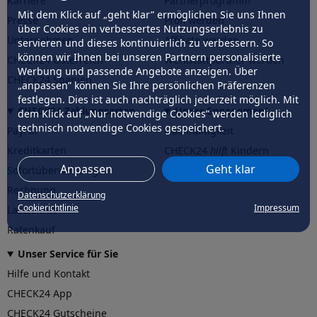
Karriere
Partnerprogramm
Mit dem Klick auf „geht klar” ermöglichen Sie uns Ihnen
Presse
Profi werden
über Cookies ein verbessertes Nutzungserlebnis zu
Unternehmen
Affiliate werden
servieren und dieses kontinuierlich zu verbessern. So
können wir Ihnen bei unseren Partnern personalisierte
CHECK24 Österreich
Werkstattpartner werden
Werbung und passende Angebote anzeigen. Über
CHECK24 Spanien
„anpassen” können Sie Ihre persönlichen Präferenzen
festlegen. Dies ist auch nachträglich jederzeit möglich. Mit
CHECK24 Zahlungsarten
Unser Engagement
dem Klick auf „Nur notwendige Cookies” werden lediglich
technisch notwendige Cookies gespeichert.
PayPal
Nachhaltigkeit
Kreditkarten
CHECK24
hilft
Kindern
Anpassen
Geht klar
Sofortüberweisung
CHECK24
hilft
der Natur
Rechnung
Datenschutzerklärung
Cookierichtlinie
Impressum
Lastschrift
Ratenkauf
Unser Service für Sie
Hilfe und Kontakt
CHECK24 App
CHECK24 Gutscheine