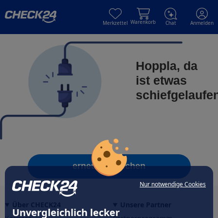
Skip to main content
Skip to main content
Warenkorb
Merkzettel
Chat
Anmelden
Hoppla, da
ist etwas
schiefgelaufe
erneut versuchen
Nur notwendige Cookies
Über CHECK24
Unsere Partner
Unvergleichlich lecker