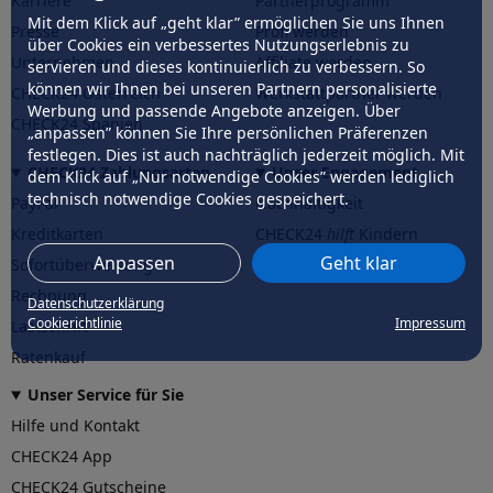
Karriere
Partnerprogramm
Mit dem Klick auf „geht klar” ermöglichen Sie uns Ihnen
Presse
Profi werden
über Cookies ein verbessertes Nutzungserlebnis zu
Unternehmen
Affiliate werden
servieren und dieses kontinuierlich zu verbessern. So
können wir Ihnen bei unseren Partnern personalisierte
CHECK24 Österreich
Werkstattpartner werden
Werbung und passende Angebote anzeigen. Über
CHECK24 Spanien
„anpassen” können Sie Ihre persönlichen Präferenzen
festlegen. Dies ist auch nachträglich jederzeit möglich. Mit
CHECK24 Zahlungsarten
Unser Engagement
dem Klick auf „Nur notwendige Cookies” werden lediglich
technisch notwendige Cookies gespeichert.
PayPal
Nachhaltigkeit
Kreditkarten
CHECK24
hilft
Kindern
Anpassen
Geht klar
Sofortüberweisung
CHECK24
hilft
der Natur
Rechnung
Datenschutzerklärung
Cookierichtlinie
Impressum
Lastschrift
Ratenkauf
Unser Service für Sie
Hilfe und Kontakt
CHECK24 App
CHECK24 Gutscheine