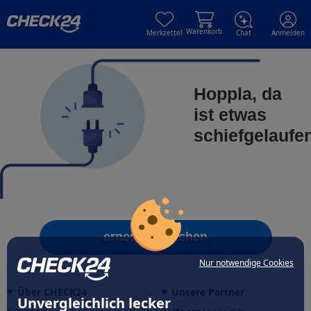
Skip to main content
Skip to main content
Warenkorb
Merkzettel
Chat
Anmelden
Hoppla, da
ist etwas
schiefgelaufe
erneut versuchen
Nur notwendige Cookies
Über CHECK24
Unsere Partner
Unvergleichlich lecker