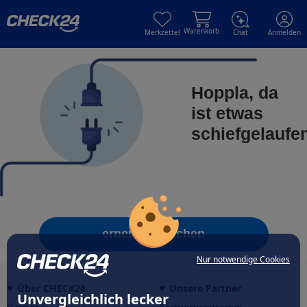
Skip to main content
Skip to main content
Warenkorb
Merkzettel
Chat
Anmelden
Hoppla, da
ist etwas
schiefgelaufe
erneut versuchen
Nur notwendige Cookies
Über CHECK24
Unsere Partner
Unvergleichlich lecker