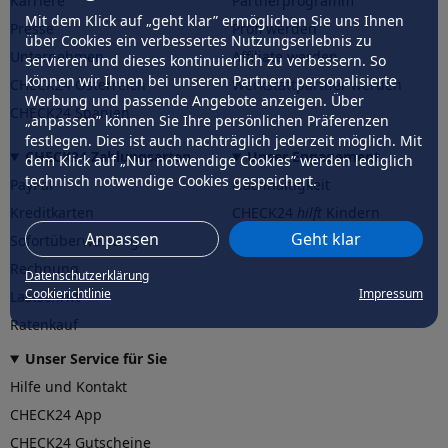
Karriere
Partnerprogramm
Mit dem Klick auf „geht klar” ermöglichen Sie uns Ihnen
Presse
Profi werden
über Cookies ein verbessertes Nutzungserlebnis zu
Unternehmen
Affiliate werden
servieren und dieses kontinuierlich zu verbessern. So
können wir Ihnen bei unseren Partnern personalisierte
CHECK24 Österreich
Werkstattpartner werden
Werbung und passende Angebote anzeigen. Über
CHECK24 Spanien
„anpassen” können Sie Ihre persönlichen Präferenzen
festlegen. Dies ist auch nachträglich jederzeit möglich. Mit
CHECK24 Zahlungsarten
Unser Engagement
dem Klick auf „Nur notwendige Cookies” werden lediglich
technisch notwendige Cookies gespeichert.
PayPal
Nachhaltigkeit
Kreditkarten
CHECK24
hilft
Kindern
Anpassen
Geht klar
Sofortüberweisung
CHECK24
hilft
der Natur
Rechnung
Datenschutzerklärung
Cookierichtlinie
Impressum
Lastschrift
Ratenkauf
Unser Service für Sie
Hilfe und Kontakt
CHECK24 App
CHECK24 Gutscheine