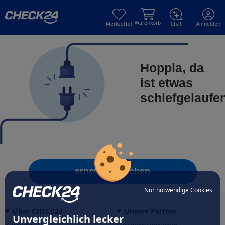
Skip to main content
Skip to main content
Warenkorb
Merkzettel
Chat
Anmelden
Hoppla, da
ist etwas
schiefgelaufe
erneut versuchen
Nur notwendige Cookies
Über CHECK24
Unsere Partner
Unvergleichlich lecker