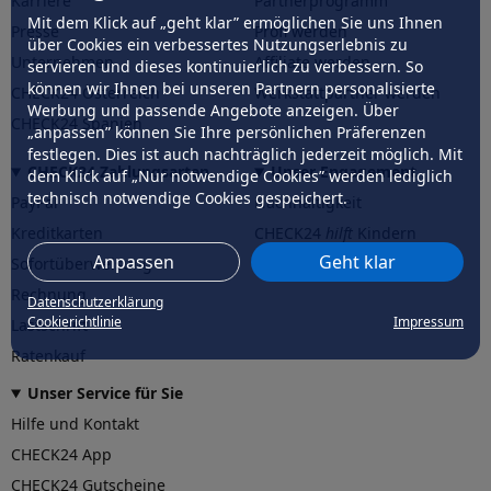
Karriere
Partnerprogramm
Mit dem Klick auf „geht klar” ermöglichen Sie uns Ihnen
Presse
Profi werden
über Cookies ein verbessertes Nutzungserlebnis zu
Unternehmen
Affiliate werden
servieren und dieses kontinuierlich zu verbessern. So
können wir Ihnen bei unseren Partnern personalisierte
CHECK24 Österreich
Werkstattpartner werden
Werbung und passende Angebote anzeigen. Über
CHECK24 Spanien
„anpassen” können Sie Ihre persönlichen Präferenzen
festlegen. Dies ist auch nachträglich jederzeit möglich. Mit
CHECK24 Zahlungsarten
Unser Engagement
dem Klick auf „Nur notwendige Cookies” werden lediglich
technisch notwendige Cookies gespeichert.
PayPal
Nachhaltigkeit
Kreditkarten
CHECK24
hilft
Kindern
Anpassen
Geht klar
Sofortüberweisung
CHECK24
hilft
der Natur
Rechnung
Datenschutzerklärung
Cookierichtlinie
Impressum
Lastschrift
Ratenkauf
Unser Service für Sie
Hilfe und Kontakt
CHECK24 App
CHECK24 Gutscheine