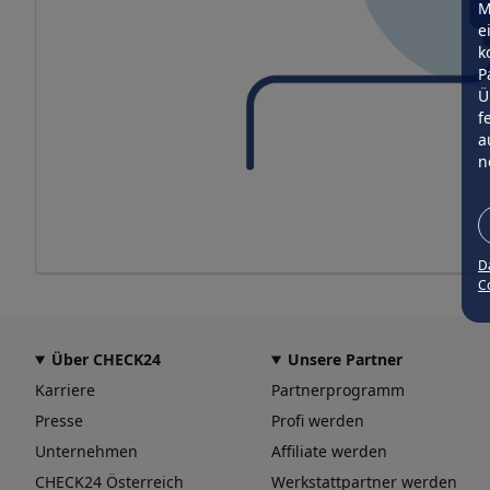
M
e
k
P
Ü
f
a
n
D
Co
Über CHECK24
Unsere Partner
Karriere
Partnerprogramm
Presse
Profi werden
Unternehmen
Affiliate werden
CHECK24 Österreich
Werkstattpartner werden