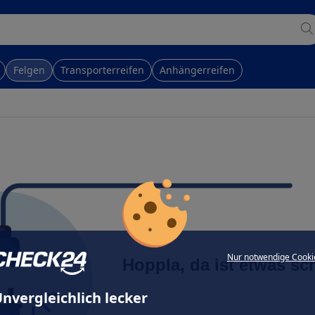
Felgen
Transporterreifen
Anhängerreifen
Nur notwendige Cooki
Hoppla, da ist etwas sc
nvergleichlich lecker