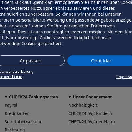
it dem Klick auf „geht klar” ermöglichen Sie uns Ihnen über Cooki
in verbessertes Nutzungserlebnis zu servieren und dieses
erneut versuchen
ontinuierlich zu verbessern. So können wir Ihnen bei unseren
artnern personalisierte Werbung und passende Angebote anzeige
ber „anpassen” können Sie Ihre persönlichen Präferenzen
estlegen. Dies ist auch nachträglich jederzeit möglich. Mit dem Kli
uf „Nur notwendige Cookies” werden lediglich technisch
otwendige Cookies gespeichert.
Anpassen
Geht klar
atenschutzerklärung
okierichtlinie
Impress
CHECK24 Zahlungsarten
Unser Engagement
PayPal
Nachhaltigkeit
Kreditkarten
CHECK24
hilft
Kindern
Sofortüberweisung
CHECK24
hilft
der Natur
Rechnung