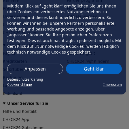
Karriere
Partnerprogramm
Mit dem Klick auf „geht klar” ermöglichen Sie uns Ihnen
Presse
Profi werden
über Cookies ein verbessertes Nutzungserlebnis zu
Unternehmen
Affiliate werden
servieren und dieses kontinuierlich zu verbessern. So
können wir Ihnen bei unseren Partnern personalisierte
CHECK24 Österreich
Werkstattpartner werden
Werbung und passende Angebote anzeigen. Über
CHECK24 Spanien
„anpassen” können Sie Ihre persönlichen Präferenzen
festlegen. Dies ist auch nachträglich jederzeit möglich. Mit
CHECK24 Zahlungsarten
Unser Engagement
dem Klick auf „Nur notwendige Cookies” werden lediglich
technisch notwendige Cookies gespeichert.
PayPal
Nachhaltigkeit
Kreditkarten
CHECK24
hilft
Kindern
Anpassen
Geht klar
Sofortüberweisung
CHECK24
hilft
der Natur
Rechnung
Datenschutzerklärung
Cookierichtlinie
Impressum
Lastschrift
Ratenkauf
Unser Service für Sie
Hilfe und Kontakt
CHECK24 App
CHECK24 Gutscheine