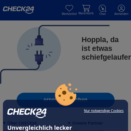
Skip to main content
Skip to main content
Warenkorb
Merkzettel
Chat
Anmelden
Hoppla, da
ist etwas
schiefgelaufe
erneut versuchen
Nur notwendige Cookies
Über CHECK24
Unsere Partner
Unvergleichlich lecker