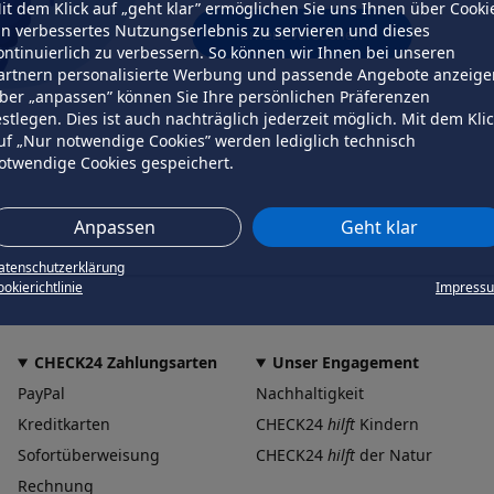
it dem Klick auf „geht klar” ermöglichen Sie uns Ihnen über Cooki
in verbessertes Nutzungserlebnis zu servieren und dieses
erneut versuchen
ontinuierlich zu verbessern. So können wir Ihnen bei unseren
artnern personalisierte Werbung und passende Angebote anzeige
ber „anpassen” können Sie Ihre persönlichen Präferenzen
estlegen. Dies ist auch nachträglich jederzeit möglich. Mit dem Kli
uf „Nur notwendige Cookies” werden lediglich technisch
otwendige Cookies gespeichert.
Anpassen
Geht klar
atenschutzerklärung
okierichtlinie
Impress
CHECK24 Zahlungsarten
Unser Engagement
PayPal
Nachhaltigkeit
Kreditkarten
CHECK24
hilft
Kindern
Sofortüberweisung
CHECK24
hilft
der Natur
Rechnung