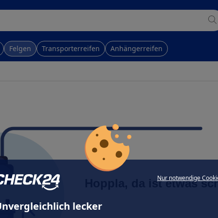
Felgen
Transporterreifen
Anhängerreifen
Nur notwendige Cooki
Hoppla, da ist etwas sc
nvergleichlich lecker