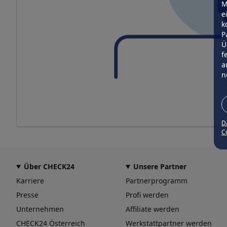
M
e
k
P
Ü
f
a
n
D
Co
Über CHECK24
Unsere Partner
Karriere
Partnerprogramm
Presse
Profi werden
Unternehmen
Affiliate werden
CHECK24 Österreich
Werkstattpartner werden