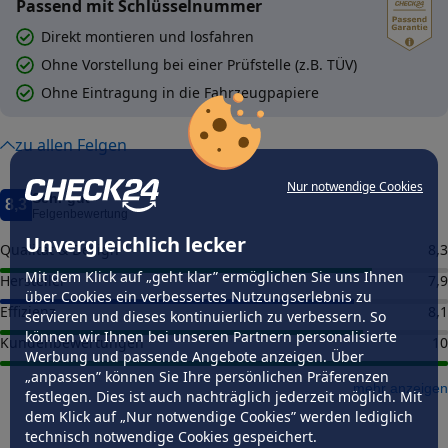
Passend mit Schlüsselnummer
Direkt montieren und losfahren
Ohne Vorstellung bei einer Prüfstelle (z.B. TÜV)
Ohne Eintragung in die Fahrzeugpapiere
zu allen Felgen
Nur notwendige Cookies
Sehr gut
8,3
Felgenbewertung
Unvergleichlich lecker
Qualität & Design
8,3
Mit dem Klick auf „geht klar” ermöglichen Sie uns Ihnen
Hersteller
7,9
über Cookies ein verbessertes Nutzungserlebnis zu
Effizienz
8,1
servieren und dieses kontinuierlich zu verbessern. So
können wir Ihnen bei unseren Partnern personalisierte
Kundenbewertungen
10
Werbung und passende Angebote anzeigen. Über
„anpassen” können Sie Ihre persönlichen Präferenzen
mehr anzeigen
festlegen. Dies ist auch nachträglich jederzeit möglich. Mit
dem Klick auf „Nur notwendige Cookies” werden lediglich
technisch notwendige Cookies gespeichert.