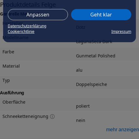
Produktdetails Felge
Generelle Merkmale
Anpassen
Geht klar
Hersteller
Datenschutzerklärung
Dotz
Cookierichtlinie
Impressum
Modellname
LagunaSeca Dark
Farbe
Gunmetal Polished
Material
alu
Typ
Doppelspeiche
Ausführung
Oberfläche
poliert
Schneeketteneignung
nein
mehr anzeigen
Wintereignung
ja