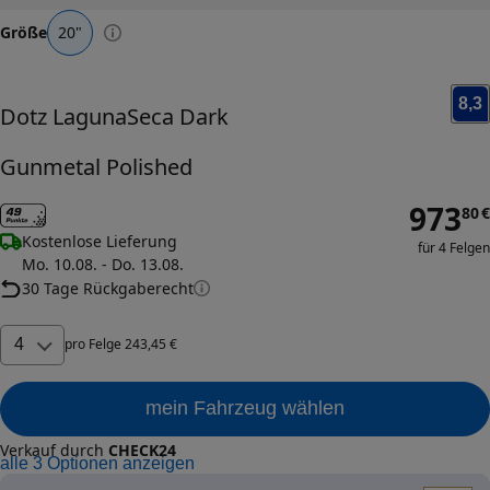
Größe
20
"
8,3
Dotz
LagunaSeca Dark
Gunmetal Polished
973
80
€
Kostenlose Lieferung
für 4 Felgen
Mo. 10.08. - Do. 13.08.
30 Tage Rückgaberecht
4
pro
Felge
243
,
45
€
mein Fahrzeug wählen
Verkauf durch
CHECK24
alle
3
Optionen anzeigen