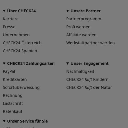
Herstellungsverfahren
gegossen
Über CHECK24
Unsere Partner
Präzisionsgrad
Karriere
Partnerprogramm
niedrig
Presse
Profi werden
Speichenhinterfräsung
Unternehmen
Affiliate werden
nein
CHECK24 Österreich
Werkstattpartner werden
Felgengutachten
CHECK24 Spanien
Eintragungsfrei
-
CHECK24 Zahlungsarten
Unser Engagement
Freigabe
-
PayPal
Nachhaltigkeit
Gutachten Link
Kreditkarten
CHECK24
hilft
Kindern
-
Sofortüberweisung
CHECK24
hilft
der Natur
Fahrzeug wählen
und Felgengutachten erhalten
Rechnung
Dimension
Lastschrift
Ratenkauf
Breite (in Zoll)
9
Unser Service für Sie
Größe (in Zoll)