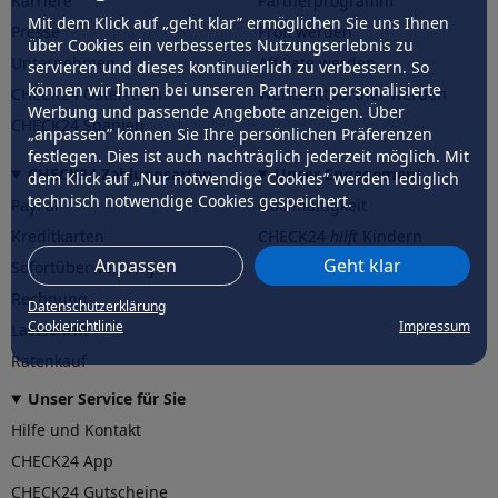
Karriere
Partnerprogramm
Mit dem Klick auf „geht klar” ermöglichen Sie uns Ihnen
Presse
Profi werden
über Cookies ein verbessertes Nutzungserlebnis zu
Unternehmen
Affiliate werden
servieren und dieses kontinuierlich zu verbessern. So
können wir Ihnen bei unseren Partnern personalisierte
CHECK24 Österreich
Werkstattpartner werden
Werbung und passende Angebote anzeigen. Über
CHECK24 Spanien
„anpassen” können Sie Ihre persönlichen Präferenzen
festlegen. Dies ist auch nachträglich jederzeit möglich. Mit
CHECK24 Zahlungsarten
Unser Engagement
dem Klick auf „Nur notwendige Cookies” werden lediglich
technisch notwendige Cookies gespeichert.
PayPal
Nachhaltigkeit
Kreditkarten
CHECK24
hilft
Kindern
Anpassen
Geht klar
Sofortüberweisung
CHECK24
hilft
der Natur
Rechnung
Datenschutzerklärung
Cookierichtlinie
Impressum
Lastschrift
Ratenkauf
Unser Service für Sie
Hilfe und Kontakt
CHECK24 App
CHECK24 Gutscheine