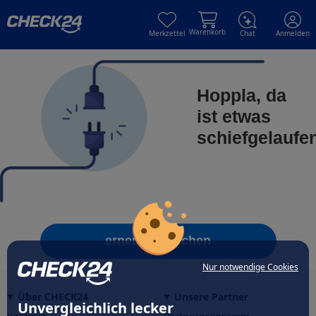
Skip to main content
Skip to main content
Warenkorb
Merkzettel
Chat
Anmelden
Hoppla, da
ist etwas
schiefgelaufe
erneut versuchen
Nur notwendige Cookies
Über CHECK24
Unsere Partner
Unvergleichlich lecker