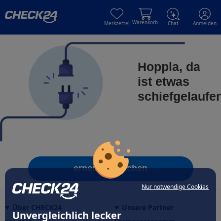
Skip to main content
Skip to main content
Warenkorb
Merkzettel
Chat
Anmelden
Hoppla, da
ist etwas
schiefgelaufe
erneut versuchen
Nur notwendige Cookies
Über CHECK24
Unsere Partner
Unvergleichlich lecker