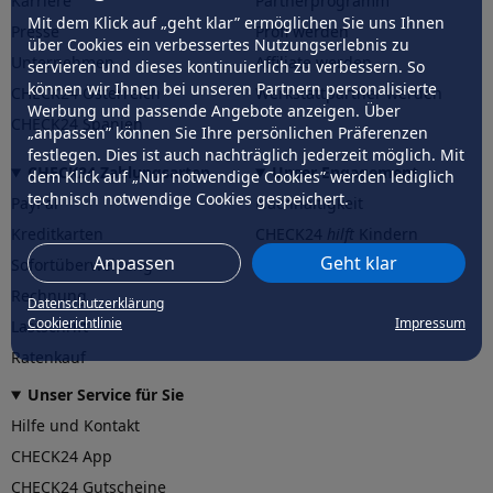
Karriere
Partnerprogramm
Mit dem Klick auf „geht klar” ermöglichen Sie uns Ihnen
Presse
Profi werden
über Cookies ein verbessertes Nutzungserlebnis zu
Unternehmen
Affiliate werden
servieren und dieses kontinuierlich zu verbessern. So
können wir Ihnen bei unseren Partnern personalisierte
CHECK24 Österreich
Werkstattpartner werden
Werbung und passende Angebote anzeigen. Über
CHECK24 Spanien
„anpassen” können Sie Ihre persönlichen Präferenzen
festlegen. Dies ist auch nachträglich jederzeit möglich. Mit
CHECK24 Zahlungsarten
Unser Engagement
dem Klick auf „Nur notwendige Cookies” werden lediglich
technisch notwendige Cookies gespeichert.
PayPal
Nachhaltigkeit
Kreditkarten
CHECK24
hilft
Kindern
Anpassen
Geht klar
Sofortüberweisung
CHECK24
hilft
der Natur
Rechnung
Datenschutzerklärung
Cookierichtlinie
Impressum
Lastschrift
Ratenkauf
Unser Service für Sie
Hilfe und Kontakt
CHECK24 App
CHECK24 Gutscheine