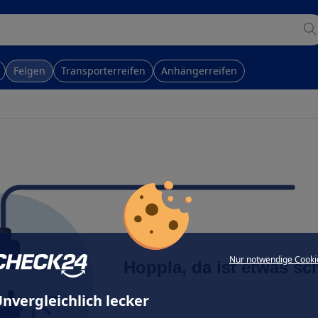
Felgen
Transporterreifen
Anhängerreifen
Nur notwendige Cooki
Hoppla, da ist etwas sc
nvergleichlich lecker