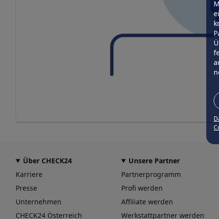
M
e
k
P
Ü
f
a
n
D
Co
Über CHECK24
Unsere Partner
Karriere
Partnerprogramm
Presse
Profi werden
Unternehmen
Affiliate werden
CHECK24 Österreich
Werkstattpartner werden