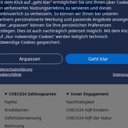
it dem Klick auf „geht klar” ermöglichen Sie uns Ihnen über Cooki
in verbessertes Nutzungserlebnis zu servieren und dieses
erneut versuchen
ontinuierlich zu verbessern. So können wir Ihnen bei unseren
artnern personalisierte Werbung und passende Angebote anzeige
ber „anpassen” können Sie Ihre persönlichen Präferenzen
estlegen. Dies ist auch nachträglich jederzeit möglich. Mit dem Kli
uf „Nur notwendige Cookies” werden lediglich technisch
otwendige Cookies gespeichert.
Anpassen
Geht klar
atenschutzerklärung
okierichtlinie
Impress
CHECK24 Zahlungsarten
Unser Engagement
PayPal
Nachhaltigkeit
Kreditkarten
CHECK24
hilft
Kindern
Sofortüberweisung
CHECK24
hilft
der Natur
Rechnung