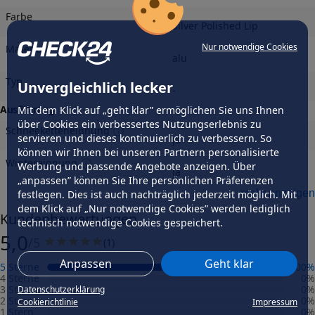
Farbe
Silver Polished Lip
Nur notwendige Cookies
Material
alu
Typ
Unvergleichlich lecker
-
Ausführung
Mit dem Klick auf „geht klar” ermöglichen Sie uns Ihnen
über Cookies ein verbessertes Nutzungserlebnis zu
Schneeketteneignung
servieren und dieses kontinuierlich zu verbessern. So
ja
können wir Ihnen bei unseren Partnern personalisierte
Wintereignung
Werbung und passende Angebote anzeigen. Über
ja
„anpassen” können Sie Ihre persönlichen Präferenzen
Felgengutachten
mehr anzeigen
festlegen. Dies ist auch nachträglich jederzeit möglich. Mit
dem Klick auf „Nur notwendige Cookies” werden lediglich
Eintragungsfrei
Kundenbewertungen
-
technisch notwendige Cookies gespeichert.
5,0
/5
(
1
)
Freigabe
-
Anpassen
Geht klar
5 Sterne
100
%
Gutachten Link
4 Sterne
0
%
-
3 Sterne
0
%
Datenschutzerklärung
2 Sterne
0
%
Cookierichtlinie
Impressum
1 Stern
0
%
Fahrzeug wählen
und Felgengutachten erhalten