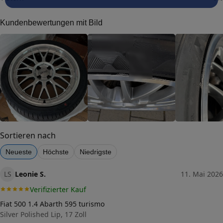
Dimension
Kundenbewertungen mit Bild
Breite (in Zoll)
9
Größe (in Zoll)
20
Einpresstiefe (in mm)
35
Lochkreis (Anzahl der Löcher)
5
Lochkreis-Durchmesser (in mm)
112
Sortieren nach
Mittenloch-Durchmesser (in
Neueste
Höchste
Niedrigste
70,1
mm)
Traglast (in kg)
LS
Leonie S.
11. Mai 2026
780
Verifizierter Kauf
Allgemeine Produktsicherheit
(GPSR)
Fiat 500 1.4 Abarth 595 turismo
Herstellerkontakt
Silver Polished Lip, 17 Zoll
ALCAR WHEELS GMBH,