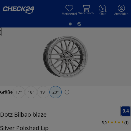
Skip to main content
Skip to main content
Warenkorb
Merkzettel
Chat
Anmelden
Größe
17
"
18
"
19
"
20
"
9,4
Dotz
Bilbao blaze
5,0
(
1
)
Silver Polished Lip