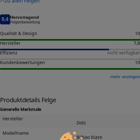
zu allen Felgen
Hervorragend
9,4
Felgenbewertung
Qualität & Design
10
Hersteller
7,8
Effizienz
nicht verfügbar
Kundenbewertungen
10
mehr anzeigen
Produktdetails Felge
Generelle Merkmale
Hersteller
Dotz
Modellname
Bilbao blaze