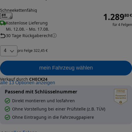
Schneekettenfähig
1.289
80
€
Kostenlose Lieferung
für 4 Felgen
Mi. 12.08. - Mo. 17.08.
30 Tage Rückgaberecht
4
pro
Felge
322
,
45
€
mein Fahrzeug wählen
Verkauf durch
CHECK24
alle
13
Optionen anzeigen
Passend mit Schlüsselnummer
Direkt montieren und losfahren
Ohne Vorstellung bei einer Prüfstelle (z.B. TÜV)
Ohne Eintragung in die Fahrzeugpapiere