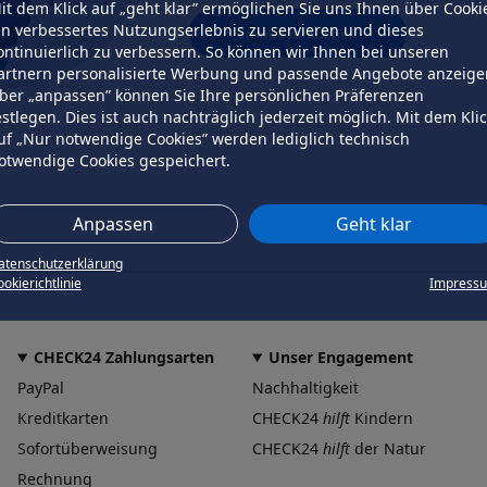
it dem Klick auf „geht klar” ermöglichen Sie uns Ihnen über Cooki
in verbessertes Nutzungserlebnis zu servieren und dieses
erneut versuchen
ontinuierlich zu verbessern. So können wir Ihnen bei unseren
artnern personalisierte Werbung und passende Angebote anzeige
ber „anpassen” können Sie Ihre persönlichen Präferenzen
estlegen. Dies ist auch nachträglich jederzeit möglich. Mit dem Kli
uf „Nur notwendige Cookies” werden lediglich technisch
otwendige Cookies gespeichert.
Anpassen
Geht klar
atenschutzerklärung
okierichtlinie
Impress
CHECK24 Zahlungsarten
Unser Engagement
PayPal
Nachhaltigkeit
Kreditkarten
CHECK24
hilft
Kindern
Sofortüberweisung
CHECK24
hilft
der Natur
Rechnung