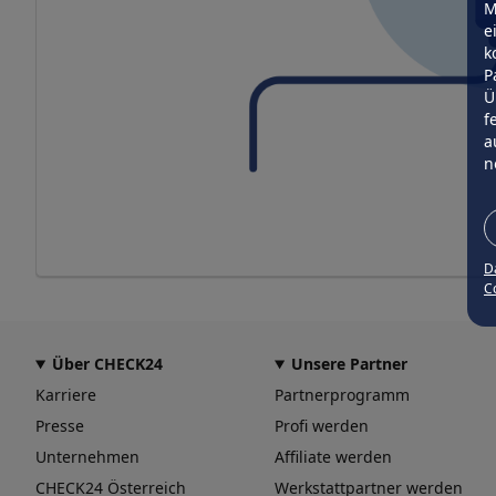
M
e
k
P
Ü
f
a
n
D
Co
Über CHECK24
Unsere Partner
Karriere
Partnerprogramm
Presse
Profi werden
Unternehmen
Affiliate werden
CHECK24 Österreich
Werkstattpartner werden