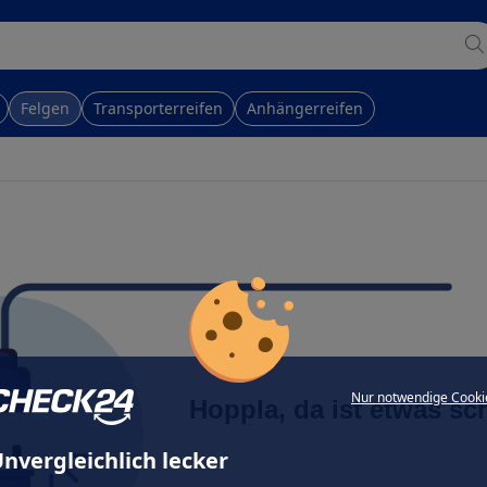
Felgen
Transporterreifen
Anhängerreifen
Nur notwendige Cooki
Hoppla, da ist etwas sc
nvergleichlich lecker