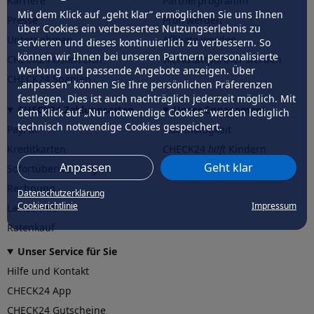
Karriere
Partnerprogramm
Mit dem Klick auf „geht klar” ermöglichen Sie uns Ihnen
Presse
Profi werden
über Cookies ein verbessertes Nutzungserlebnis zu
Unternehmen
Affiliate werden
servieren und dieses kontinuierlich zu verbessern. So
können wir Ihnen bei unseren Partnern personalisierte
CHECK24 Österreich
Werkstattpartner werden
Werbung und passende Angebote anzeigen. Über
CHECK24 Spanien
„anpassen” können Sie Ihre persönlichen Präferenzen
festlegen. Dies ist auch nachträglich jederzeit möglich. Mit
CHECK24 Zahlungsarten
Unser Engagement
dem Klick auf „Nur notwendige Cookies” werden lediglich
technisch notwendige Cookies gespeichert.
PayPal
Nachhaltigkeit
Kreditkarten
CHECK24
hilft
Kindern
Anpassen
Geht klar
Sofortüberweisung
CHECK24
hilft
der Natur
Rechnung
Datenschutzerklärung
Cookierichtlinie
Impressum
Lastschrift
Ratenkauf
Unser Service für Sie
Hilfe und Kontakt
CHECK24 App
CHECK24 Gutscheine