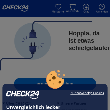
Skip to main content
Skip to main content
Warenkorb
Merkzettel
Chat
Anmelden
Hoppla, da
ist etwas
schiefgelaufe
erneut versuchen
Nur notwendige Cookies
Über CHECK24
Unsere Partner
Unvergleichlich lecker