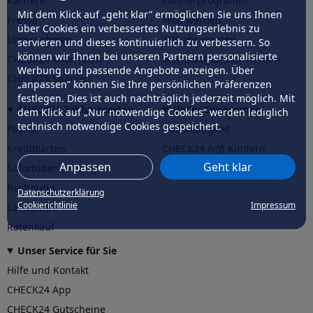
Karriere
Partnerprogramm
Mit dem Klick auf „geht klar” ermöglichen Sie uns Ihnen
Presse
Profi werden
über Cookies ein verbessertes Nutzungserlebnis zu
Unternehmen
Affiliate werden
servieren und dieses kontinuierlich zu verbessern. So
können wir Ihnen bei unseren Partnern personalisierte
CHECK24 Österreich
Werkstattpartner werden
Werbung und passende Angebote anzeigen. Über
CHECK24 Spanien
„anpassen” können Sie Ihre persönlichen Präferenzen
festlegen. Dies ist auch nachträglich jederzeit möglich. Mit
CHECK24 Zahlungsarten
Unser Engagement
dem Klick auf „Nur notwendige Cookies” werden lediglich
technisch notwendige Cookies gespeichert.
PayPal
Nachhaltigkeit
Kreditkarten
CHECK24
hilft
Kindern
Anpassen
Geht klar
Sofortüberweisung
CHECK24
hilft
der Natur
Rechnung
Datenschutzerklärung
Cookierichtlinie
Impressum
Lastschrift
Ratenkauf
Unser Service für Sie
Hilfe und Kontakt
CHECK24 App
CHECK24 Gutscheine