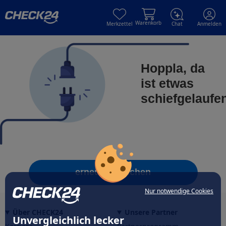
Skip to main content
Skip to main content
Warenkorb
Merkzettel
Chat
Anmelden
Hoppla, da
ist etwas
schiefgelaufe
erneut versuchen
Nur notwendige Cookies
Über CHECK24
Unsere Partner
Unvergleichlich lecker