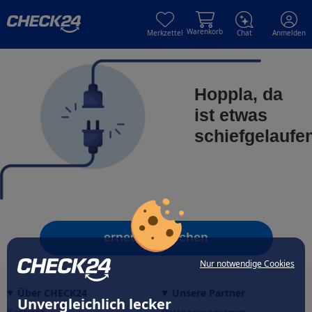
Skip to main content
Skip to main content
Warenkorb
Merkzettel
Chat
Anmelden
Hoppla, da
ist etwas
schiefgelaufe
erneut versuchen
Nur notwendige Cookies
Über CHECK24
Unsere Partner
Unvergleichlich lecker