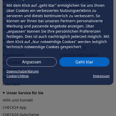
Karriere
Partnerprogramm
Mit dem Klick auf „geht klar” ermöglichen Sie uns Ihnen
Presse
Profi werden
über Cookies ein verbessertes Nutzungserlebnis zu
Unternehmen
Affiliate werden
servieren und dieses kontinuierlich zu verbessern. So
können wir Ihnen bei unseren Partnern personalisierte
CHECK24 Österreich
Werkstattpartner werden
Werbung und passende Angebote anzeigen. Über
CHECK24 Spanien
„anpassen” können Sie Ihre persönlichen Präferenzen
festlegen. Dies ist auch nachträglich jederzeit möglich. Mit
CHECK24 Zahlungsarten
Unser Engagement
dem Klick auf „Nur notwendige Cookies” werden lediglich
technisch notwendige Cookies gespeichert.
PayPal
Nachhaltigkeit
Kreditkarten
CHECK24
hilft
Kindern
Anpassen
Geht klar
Sofortüberweisung
CHECK24
hilft
der Natur
Rechnung
Datenschutzerklärung
Cookierichtlinie
Impressum
Lastschrift
Ratenkauf
Unser Service für Sie
Hilfe und Kontakt
CHECK24 App
CHECK24 Gutscheine