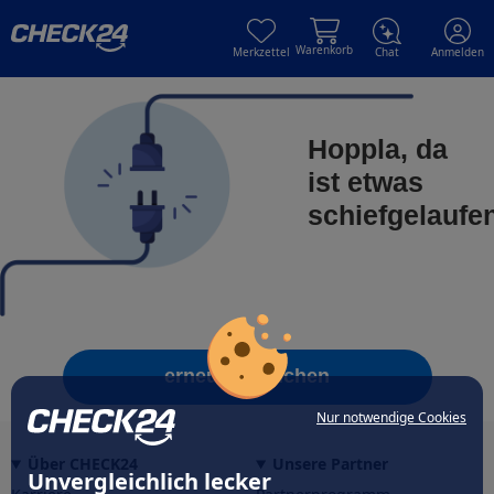
Skip to main content
Skip to main content
Warenkorb
Merkzettel
Chat
Anmelden
Hoppla, da
ist etwas
schiefgelaufe
erneut versuchen
Nur notwendige Cookies
Über CHECK24
Unsere Partner
Unvergleichlich lecker