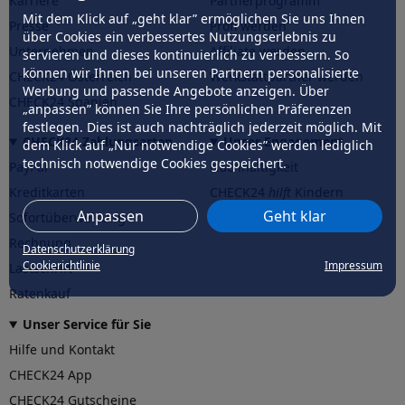
Karriere
Partnerprogramm
Mit dem Klick auf „geht klar” ermöglichen Sie uns Ihnen
Presse
Profi werden
über Cookies ein verbessertes Nutzungserlebnis zu
Unternehmen
Affiliate werden
servieren und dieses kontinuierlich zu verbessern. So
können wir Ihnen bei unseren Partnern personalisierte
CHECK24 Österreich
Werkstattpartner werden
Werbung und passende Angebote anzeigen. Über
CHECK24 Spanien
„anpassen” können Sie Ihre persönlichen Präferenzen
festlegen. Dies ist auch nachträglich jederzeit möglich. Mit
CHECK24 Zahlungsarten
Unser Engagement
dem Klick auf „Nur notwendige Cookies” werden lediglich
technisch notwendige Cookies gespeichert.
PayPal
Nachhaltigkeit
Kreditkarten
CHECK24
hilft
Kindern
Anpassen
Geht klar
Sofortüberweisung
CHECK24
hilft
der Natur
Rechnung
Datenschutzerklärung
Cookierichtlinie
Impressum
Lastschrift
Ratenkauf
Unser Service für Sie
Hilfe und Kontakt
CHECK24 App
CHECK24 Gutscheine