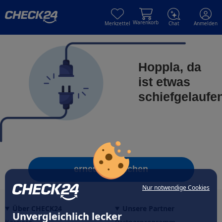
Skip to main content
Skip to main content
Warenkorb
Merkzettel
Chat
Anmelden
Hoppla, da
ist etwas
schiefgelaufe
erneut versuchen
Nur notwendige Cookies
Über CHECK24
Unsere Partner
Unvergleichlich lecker