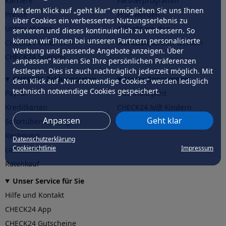
Karriere
Partnerprogramm
Mit dem Klick auf „geht klar” ermöglichen Sie uns Ihnen
Presse
Profi werden
über Cookies ein verbessertes Nutzungserlebnis zu
Unternehmen
Affiliate werden
servieren und dieses kontinuierlich zu verbessern. So
können wir Ihnen bei unseren Partnern personalisierte
CHECK24 Österreich
Werkstattpartner werden
Werbung und passende Angebote anzeigen. Über
CHECK24 Spanien
„anpassen” können Sie Ihre persönlichen Präferenzen
festlegen. Dies ist auch nachträglich jederzeit möglich. Mit
CHECK24 Zahlungsarten
Unser Engagement
dem Klick auf „Nur notwendige Cookies” werden lediglich
technisch notwendige Cookies gespeichert.
PayPal
Nachhaltigkeit
Kreditkarten
CHECK24
hilft
Kindern
Anpassen
Geht klar
Sofortüberweisung
CHECK24
hilft
der Natur
Rechnung
Datenschutzerklärung
Cookierichtlinie
Impressum
Lastschrift
Ratenkauf
Unser Service für Sie
Hilfe und Kontakt
CHECK24 App
CHECK24 Gutscheine