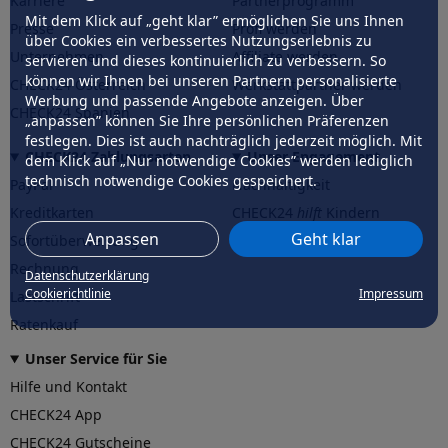
Karriere
Partnerprogramm
Mit dem Klick auf „geht klar” ermöglichen Sie uns Ihnen
Presse
Profi werden
über Cookies ein verbessertes Nutzungserlebnis zu
Unternehmen
Affiliate werden
servieren und dieses kontinuierlich zu verbessern. So
können wir Ihnen bei unseren Partnern personalisierte
CHECK24 Österreich
Werkstattpartner werden
Werbung und passende Angebote anzeigen. Über
CHECK24 Spanien
„anpassen” können Sie Ihre persönlichen Präferenzen
festlegen. Dies ist auch nachträglich jederzeit möglich. Mit
CHECK24 Zahlungsarten
Unser Engagement
dem Klick auf „Nur notwendige Cookies” werden lediglich
technisch notwendige Cookies gespeichert.
PayPal
Nachhaltigkeit
Kreditkarten
CHECK24
hilft
Kindern
Anpassen
Geht klar
Sofortüberweisung
CHECK24
hilft
der Natur
Rechnung
Datenschutzerklärung
Cookierichtlinie
Impressum
Lastschrift
Ratenkauf
Unser Service für Sie
Hilfe und Kontakt
CHECK24 App
CHECK24 Gutscheine