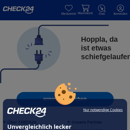
Skip to main content
Skip to main content
Warenkorb
Merkzettel
Chat
Anmelden
Hoppla, da
ist etwas
schiefgelaufe
erneut versuchen
Nur notwendige Cookies
Über CHECK24
Unsere Partner
Unvergleichlich lecker