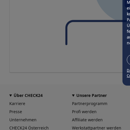
M
e
k
P
Ü
f
a
n
D
Co
Über CHECK24
Unsere Partner
Karriere
Partnerprogramm
Presse
Profi werden
Unternehmen
Affiliate werden
CHECK24 Österreich
Werkstattpartner werden