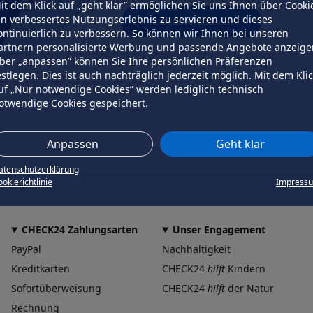
it dem Klick auf „geht klar” ermöglichen Sie uns Ihnen über Cooki
in verbessertes Nutzungserlebnis zu servieren und dieses
erneut versuchen
ontinuierlich zu verbessern. So können wir Ihnen bei unseren
artnern personalisierte Werbung und passende Angebote anzeige
ber „anpassen” können Sie Ihre persönlichen Präferenzen
estlegen. Dies ist auch nachträglich jederzeit möglich. Mit dem Kli
uf „Nur notwendige Cookies” werden lediglich technisch
otwendige Cookies gespeichert.
Anpassen
Geht klar
atenschutzerklärung
okierichtlinie
Impress
CHECK24 Zahlungsarten
Unser Engagement
PayPal
Nachhaltigkeit
Kreditkarten
CHECK24
hilft
Kindern
Sofortüberweisung
CHECK24
hilft
der Natur
Rechnung