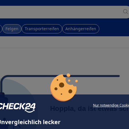
Felgen
Transporterreifen
Anhängerreifen
Nur notwendige Cooki
Hoppla, da ist etwas sc
nvergleichlich lecker