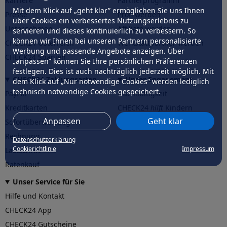
Karriere
Partnerprogramm
Mit dem Klick auf „geht klar” ermöglichen Sie uns Ihnen
Presse
Profi werden
über Cookies ein verbessertes Nutzungserlebnis zu
Unternehmen
Affiliate werden
servieren und dieses kontinuierlich zu verbessern. So
können wir Ihnen bei unseren Partnern personalisierte
CHECK24 Österreich
Werkstattpartner werden
Werbung und passende Angebote anzeigen. Über
CHECK24 Spanien
„anpassen” können Sie Ihre persönlichen Präferenzen
festlegen. Dies ist auch nachträglich jederzeit möglich. Mit
CHECK24 Zahlungsarten
Unser Engagement
dem Klick auf „Nur notwendige Cookies” werden lediglich
technisch notwendige Cookies gespeichert.
PayPal
Nachhaltigkeit
Kreditkarten
CHECK24
hilft
Kindern
Anpassen
Geht klar
Sofortüberweisung
CHECK24
hilft
der Natur
Rechnung
Datenschutzerklärung
Cookierichtlinie
Impressum
Lastschrift
Ratenkauf
Unser Service für Sie
Hilfe und Kontakt
CHECK24 App
CHECK24 Gutscheine