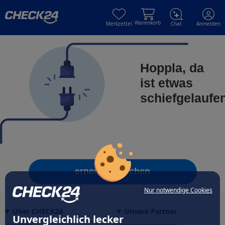
Skip to main content
Skip to main content
Warenkorb
Merkzettel
Chat
Anmelden
Hoppla, da
ist etwas
schiefgelaufe
erneut versuchen
Nur notwendige Cookies
Über CHECK24
Unsere Partner
Unvergleichlich lecker