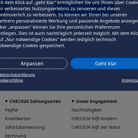
it dem Klick auf „geht klar” ermöglichen Sie uns Ihnen über Cooki
in verbessertes Nutzungserlebnis zu servieren und dieses
erneut versuchen
ontinuierlich zu verbessern. So können wir Ihnen bei unseren
artnern personalisierte Werbung und passende Angebote anzeige
ber „anpassen” können Sie Ihre persönlichen Präferenzen
estlegen. Dies ist auch nachträglich jederzeit möglich. Mit dem Kli
uf „Nur notwendige Cookies” werden lediglich technisch
otwendige Cookies gespeichert.
Anpassen
Geht klar
atenschutzerklärung
okierichtlinie
Impress
CHECK24 Zahlungsarten
Unser Engagement
PayPal
Nachhaltigkeit
Kreditkarten
CHECK24
hilft
Kindern
Sofortüberweisung
CHECK24
hilft
der Natur
Rechnung