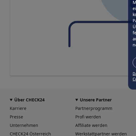
M
e
k
P
Ü
f
a
n
D
Co
Über CHECK24
Unsere Partner
Karriere
Partnerprogramm
Presse
Profi werden
Unternehmen
Affiliate werden
CHECK24 Österreich
Werkstattpartner werden