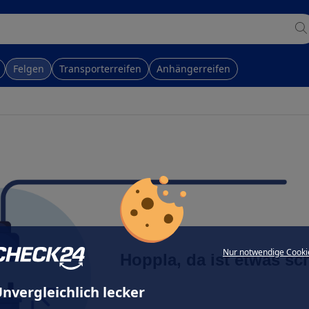
Felgen
Transporterreifen
Anhängerreifen
Nur notwendige Cooki
Hoppla, da ist etwas sc
nvergleichlich lecker