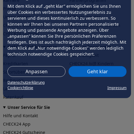
Karriere
Partnerprogramm
Mit dem Klick auf „geht klar” ermöglichen Sie uns Ihnen
Presse
Profi werden
über Cookies ein verbessertes Nutzungserlebnis zu
Unternehmen
Affiliate werden
servieren und dieses kontinuierlich zu verbessern. So
können wir Ihnen bei unseren Partnern personalisierte
CHECK24 Österreich
Werkstattpartner werden
Werbung und passende Angebote anzeigen. Über
CHECK24 Spanien
„anpassen” können Sie Ihre persönlichen Präferenzen
festlegen. Dies ist auch nachträglich jederzeit möglich. Mit
CHECK24 Zahlungsarten
Unser Engagement
dem Klick auf „Nur notwendige Cookies” werden lediglich
technisch notwendige Cookies gespeichert.
PayPal
Nachhaltigkeit
Kreditkarten
CHECK24
hilft
Kindern
Anpassen
Geht klar
Sofortüberweisung
CHECK24
hilft
der Natur
Rechnung
Datenschutzerklärung
Cookierichtlinie
Impressum
Lastschrift
Ratenkauf
Unser Service für Sie
Hilfe und Kontakt
CHECK24 App
CHECK24 Gutscheine