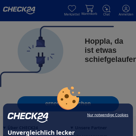
Skip to main content
Skip to main content
Warenkorb
Merkzettel
Chat
Anmelden
Hoppla, da
ist etwas
schiefgelaufe
erneut versuchen
Nur notwendige Cookies
Über CHECK24
Unsere Partner
Unvergleichlich lecker